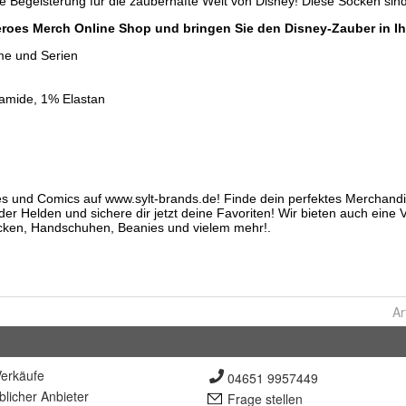
Ar
erkäufe
04651 9957449
lich
er Anbieter
Frage stellen