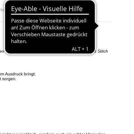
rke:
Lilo & Stitch