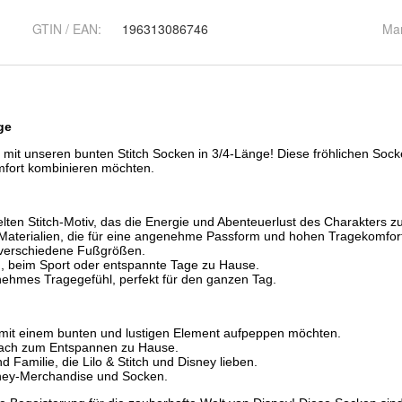
GTIN / EAN:
196313086746
Ma