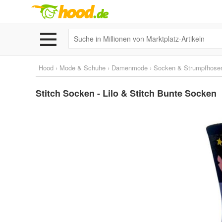
Hood
›
Mode & Schuhe
›
Damenmode
›
Socken & Strumpfhose
Stitch Socken - Lilo & Stitch Bunte Socken