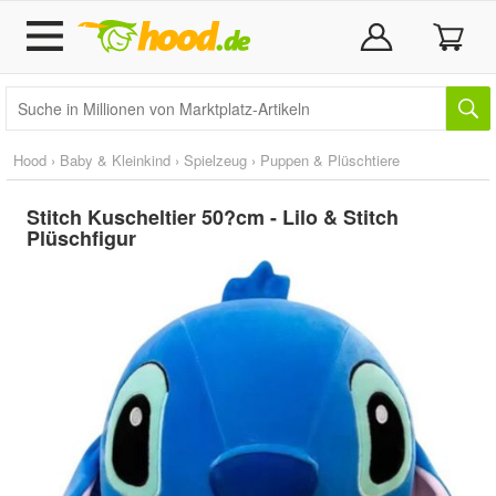
Hood
›
Baby & Kleinkind
›
Spielzeug
›
Puppen & Plüschtiere
Stitch Kuscheltier 50?cm - Lilo & Stitch
Plüschfigur