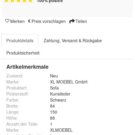
100% positiv
Merken
Preis vorschlagen
Teilen
Produktdetails
Zahlung, Versand & Rückgabe
Produktsicherheit
Artikelmerkmale
Zustand:
Neu
Marke:
XL MOEBEL GmbH
Produktart
:
Sofa
Polsterstoff
:
Kunstleder
Farbe
:
Schwarz
Breite
:
84
Länge
:
150
Höhe
:
88
Anzahl der Teile
:
1
Marke
:
XLMOEBEL