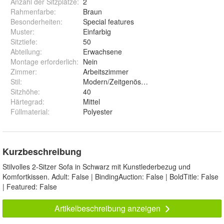
Anzahl der Sitzplätze
:
2
Rahmenfarbe
:
Braun
Besonderheiten
:
Special features
Muster
:
Einfarbig
Sitztiefe
:
50
Abteilung
:
Erwachsene
Montage erforderlich
:
Nein
Zimmer
:
Arbeitszimmer
Stil
:
Modern/Zeitgenössisch
Sitzhöhe
:
40
Härtegrad
:
Mittel
Füllmaterial
:
Polyester
Kurzbeschreibung
Stilvolles 2-Sitzer Sofa in Schwarz mit Kunstlederbezug und
Komfortkissen. Adult: False | BindingAuction: False | BoldTitle: False
| Featured: False
Artikelbeschreibung anzeigen