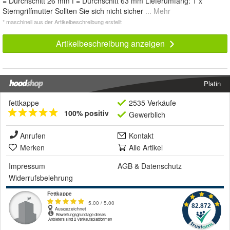
= Durchschitt 26 mm f = Durchschitt 63 mm Lieferumfang: 1 x
Sterngriffmutter Sollten Sie sich nicht sicher
... Mehr
* maschinell aus der Artikelbeschreibung erstellt
Artikelbeschreibung anzeigen
Platin
fettkappe
2535 Verkäufe
100% positiv
Gewerblich
Anrufen
Kontakt
Merken
Alle Artikel
Impressum
AGB
&
Datenschutz
Widerrufsbelehrung