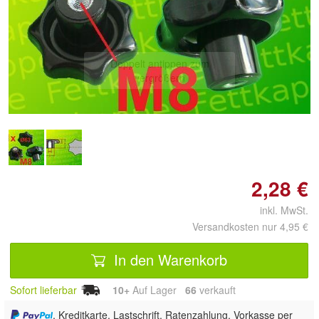
Doppelt antippen zum
vergrößern
2,28 €
inkl. MwSt.
Versandkosten nur 4,95 €
In den Warenkorb
Sofort lieferbar
10+
Auf Lager
66
 verkauft
, Kreditkarte, Lastschrift, Ratenzahlung, Vorkasse per