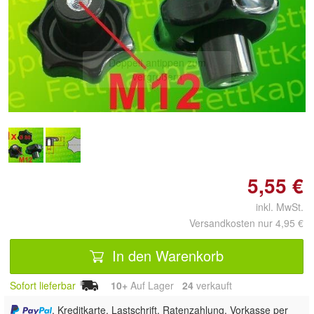
Doppelt antippen zum
vergrößern
5,55 €
inkl. MwSt.
Versandkosten nur 4,95 €
In den Warenkorb
Sofort lieferbar
10+
Auf Lager
24
 verkauft
, Kreditkarte, Lastschrift, Ratenzahlung, Vorkasse per