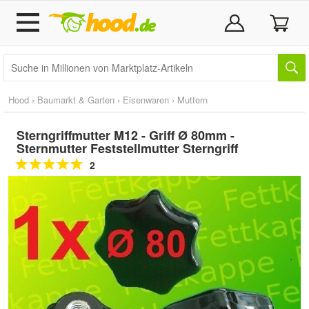
Hood
›
Baumarkt & Garten
›
Eisenwaren
›
Muttern
Sterngriffmutter M12 - Griff Ø 80mm -
Sternmutter Feststellmutter Sterngriff
2