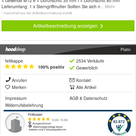
= Gewinde M12 e = Durchschitt 35 mm f = Durchschitt 80 mm
Lieferumfang: 1 x Sterngriffmutter Sollten Sie sich n
... Mehr
* maschinell aus der Artikelbeschreibung erstellt
Artikelbeschreibung anzeigen
Platin
fettkappe
2534 Verkäufe
100% positiv
Gewerblich
Anrufen
Kontakt
Merken
Alle Artikel
Impressum
AGB
&
Datenschutz
Widerrufsbelehrung