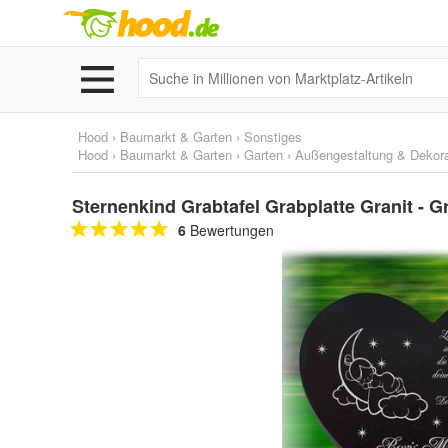
Hood
›
Baumarkt & Garten
›
Sonstiges
Hood
›
Baumarkt & Garten
›
Garten
›
Außengestaltung & Dekora
Sternenkind Grabtafel Grabplatte Granit - G
6
Bewertungen