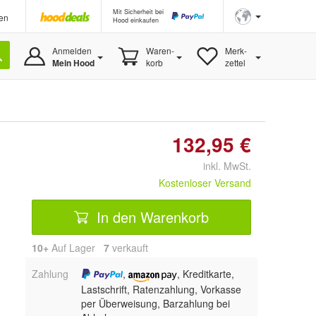
Mit Sicherheit bei
en
Hood einkaufen
Anmelden
Waren-
Merk-
Mein Hood
korb
zettel
132,95 €
inkl. MwSt.
Kostenloser Versand
In den Warenkorb
10+
Auf Lager
7
 verkauft
Zahlung
,
, Kreditkarte,
Lastschrift, Ratenzahlung, Vorkasse
per Überweisung, Barzahlung bei