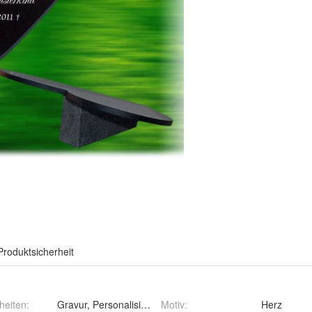
Produktsicherheit
heiten
:
Gravur, Personalisierbar, Wasserfest
Motiv
:
Herz
t
:
Granitplatte
Material
:
Granit