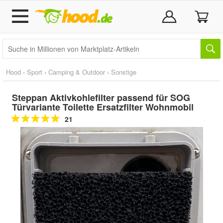
Hood
›
Sport
›
Camping & Outdoor
›
Sonstige
Steppan Aktivkohlefilter passend für SOG
Türvariante Toilette Ersatzfilter Wohnmobil
21