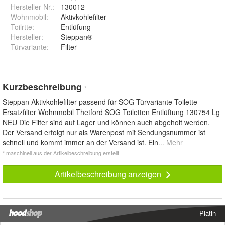
Hersteller Nr.:
130012
Wohnmobil
:
Aktivkohlefilter
Toilrtte
:
Entlüfung
Hersteller
:
Steppan®
Türvariante
:
Filter
Kurzbeschreibung
*
Steppan Aktivkohlefilter passend für SOG Türvariante Toilette
Ersatzfilter Wohnmobil Thetford SOG Toiletten Entlüftung 130754 Lg
NEU Die Filter sind auf Lager und können auch abgeholt werden.
Der Versand erfolgt nur als Warenpost mit Sendungsnummer ist
schnell und kommt immer an der Versand ist. Ein
... Mehr
* maschinell aus der Artikelbeschreibung erstellt
Artikelbeschreibung anzeigen
Platin