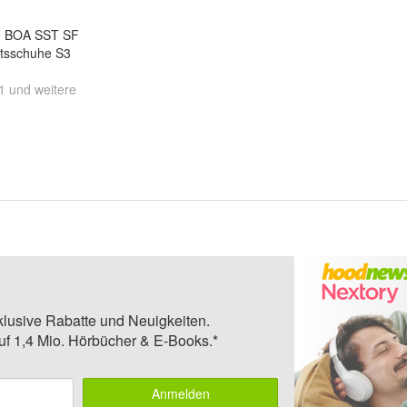
 BOA SST SF
itsschuhe S3
1
und
weitere
klusive Rabatte und Neuigkeiten.
auf 1,4 Mio. Hörbücher & E-Books.*
Anmelden