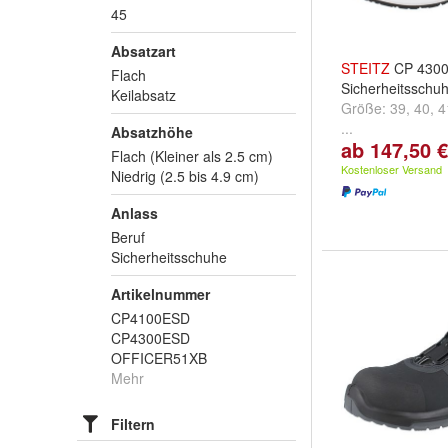
45
Absatzart
STEITZ
CP 430
Flach
Sicherheitsschu
Keilabsatz
Größe:
39
,
40
,
4
...
Absatzhöhe
ab 147,50 €
Flach (Kleiner als 2.5 cm)
Kostenloser Versand
Niedrig (2.5 bis 4.9 cm)
Anlass
Beruf
Sicherheitsschuhe
Artikelnummer
CP4100ESD
CP4300ESD
OFFICER51XB
Mehr
Filtern