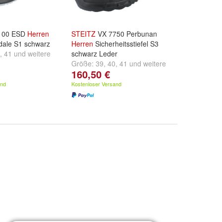
100 ESD
Herren
STEITZ
VX 7750 Perbunan
dale S1 schwarz
Herren
Sicherheitsstiefel S3
,
41
und
weitere
schwarz Leder
Größe:
39
,
40
,
41
und
weitere
160,50 €
...
and
Kostenloser Versand