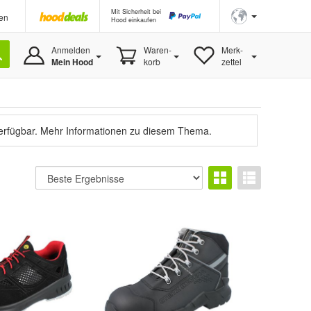
Mit Sicherheit bei
en
Hood einkaufen
Anmelden
Waren-
Merk-
Mein Hood
korb
zettel
verfügbar.
Mehr Informationen zu diesem Thema.