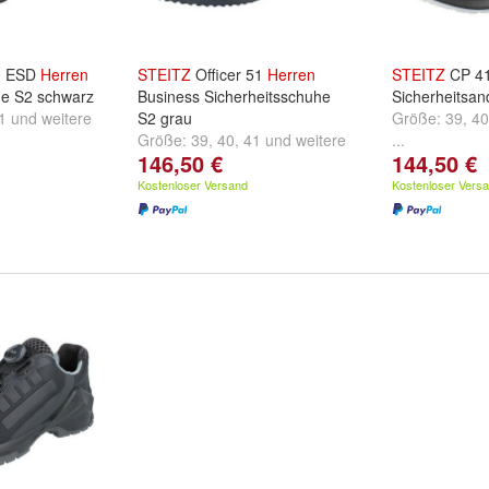
0 ESD
Herren
STEITZ
Officer 51
Herren
STEITZ
CP 4
he S2 schwarz
Business Sicherheitsschuhe
Sicherheitsan
1
und
weitere
S2 grau
Größe:
39
,
40
Größe:
39
,
40
,
41
und
weitere
...
146,50 €
144,50 €
...
Kostenloser Versand
Kostenloser Vers