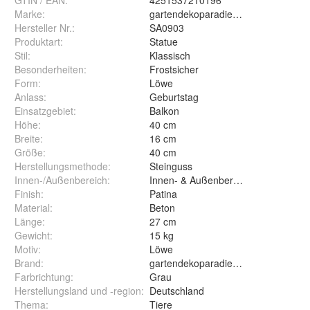
GTIN / EAN:
4251537210196
Marke:
gartendekoparadies.de
Hersteller Nr.:
SA0903
Produktart
:
Statue
Stil
:
Klassisch
Besonderheiten
:
Frostsicher
Form
:
Löwe
Anlass
:
Geburtstag
Einsatzgebiet
:
Balkon
Höhe
:
40 cm
Breite
:
16 cm
Größe
:
40 cm
Herstellungsmethode
:
Steinguss
Innen-/Außenbereich
:
Innen- & Außenbereich
Finish
:
Patina
Material
:
Beton
Länge
:
27 cm
Gewicht
:
15 kg
Motiv
:
Löwe
Brand
:
gartendekoparadies.de
Farbrichtung
:
Grau
Herstellungsland und -region
:
Deutschland
Thema
:
Tiere