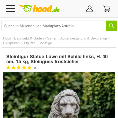
Hood
›
Baumarkt & Garten
›
Garten
›
Außengestaltung & Dekoration
›
Skulpturen & Figuren
›
Sonstige
Steinfigur Statue Löwe mit Schild links, H. 40
cm, 15 kg, Steinguss frostsicher
3