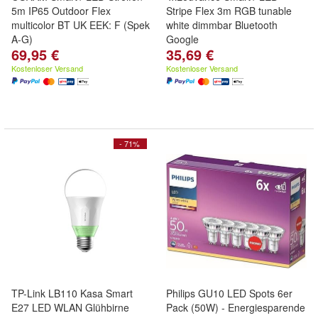
5m IP65 Outdoor Flex
Stripe Flex 3m RGB tunable
multicolor BT UK EEK: F (Spek
white dimmbar Bluetooth
A-G)
Google
69,95 €
35,69 €
Kostenloser Versand
Kostenloser Versand
- 71%
TP-Link LB110 Kasa Smart
Philips GU10 LED Spots 6er
E27 LED WLAN Glühbirne
Pack (50W) - Energiesparende