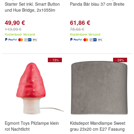
Starter Set inkl. Smart Button
Panda Bär blau 37 cm Breite
und Hue Bridge, 2x1055lm
49,90 €
61,86 €
119,99 €
78,66 €
Kostenloser Versand
Kostenloser Versand
- 13%
- 24%
Egmont Toys Pilzlampe klein
Kidsdepot Wandlampe Sweet
rot Nachtlicht
grau 23x20 cm E27 Fassung