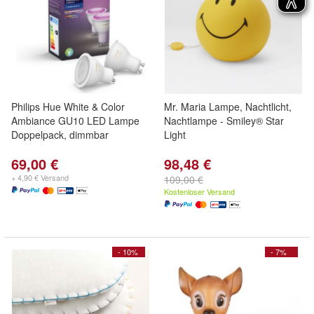
Philips Hue White & Color
Mr. Maria Lampe, Nachtlicht,
Ambiance GU10 LED Lampe
Nachtlampe - Smiley® Star
Doppelpack, dimmbar
Light
69,00 €
98,48 €
+ 4,90 € Versand
109,00 €
Kostenloser Versand
- 10%
- 7%