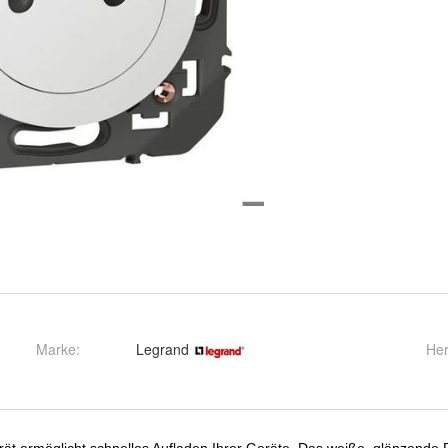
Marke:
Legrand
Her