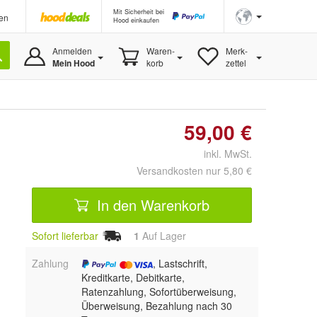
Mit Sicherheit bei
en
Hood einkaufen
Anmelden
Waren-
Merk-
Mein Hood
korb
zettel
59,00 €
inkl. MwSt.
Versandkosten nur 5,80 €
In den Warenkorb
Sofort lieferbar
1
Auf Lager
Zahlung
, Lastschrift,
Kreditkarte, Debitkarte,
Ratenzahlung, Sofortüberweisung,
Überweisung, Bezahlung nach 30