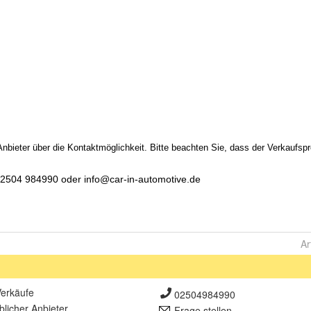
Ar
erkäufe
02504984990
lich
er Anbieter
Frage stellen