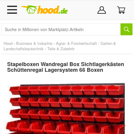
Hood
›
Business & Industrie
›
Agrar- & Forstwirtschaft
›
Garten-&
Landschaftsbautechnik
›
Teile & Zubehör
Stapelboxen Wandregal Box Sichtlagerkästen
Schüttenregal Lagersystem 66 Boxen