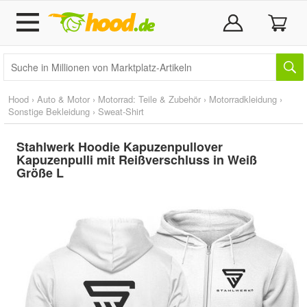
Hood
›
Auto & Motor
›
Motorrad: Teile & Zubehör
›
Motorradkleidung
›
Sonstige Bekleidung
›
Sweat-Shirt
Stahlwerk Hoodie Kapuzenpullover
Kapuzenpulli mit Reißverschluss in Weiß
Größe L