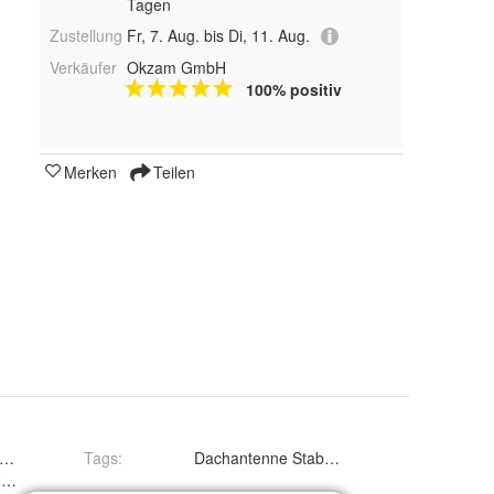
Tagen
Zustellung
Fr, 7. Aug. bis Di, 11. Aug.
Verkäufer
Okzam GmbH
100% positiv
Merken
Teilen
 Antennenfuß
Tags
:
Dachantenne Stabantenne Antennenfuß Anten
35501, 5U0035501D, 6R0035849, 1J0035501