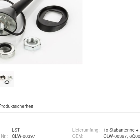
Produktsicherheit
LST
Lieferumfang
:
1x Stabantenne +
 Nr.:
CLW-00397
OEM
:
CLW-00397, 6Q00