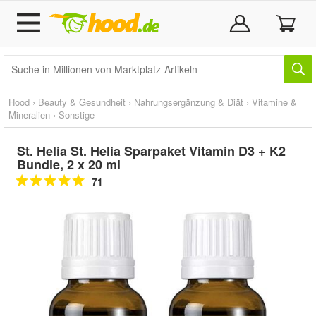
Hood
›
Beauty & Gesundheit
›
Nahrungsergänzung & Diät
›
Vitamine &
Mineralien
›
Sonstige
St. Helia St. Helia Sparpaket Vitamin D3 + K2
Bundle, 2 x 20 ml
71