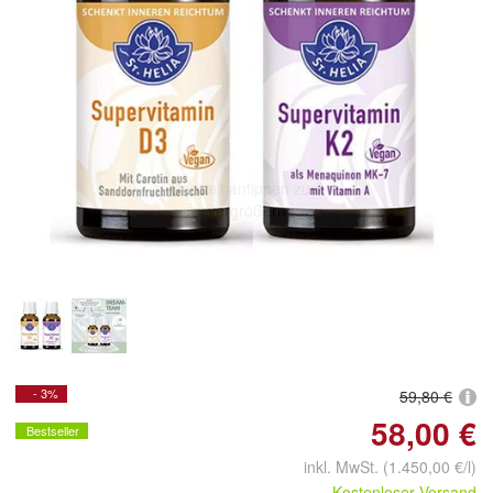
Doppelt antippen zum
vergrößern
- 3%
59,80 €
58,00 €
Bestseller
inkl. MwSt. (1.450,00 €/l)
Kostenloser Versand