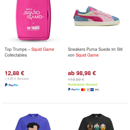
Top Trumps –
Squid
Game
Sneakers Puma Suede im Stil
Collectables
von
Squid
Game
12,88 €
ab 98,98 €
+ 4,95 € Versand
110,00 €
Kostenloser Versand