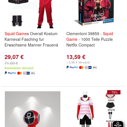
Squid
Game
s Overall Kostum
Clementoni 39859 -
Squid
Karneval Fasching fur
Game
- 1000 Teile Puzzle
Erwachsene Manner Frauená
Netflix Compact
29,07 €
13,59 €
+ 2,95 € Versand
71,00 €
Kostenloser Versand
- 73%