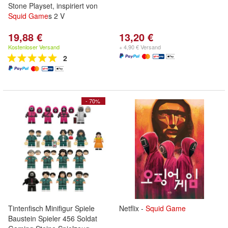
Stone Playset, inspiriert von
Squid
Game
s 2 V
19,88 €
13,20 €
Kostenloser Versand
+ 4,90 € Versand
2
- 70%
Tintenfisch Minifigur Spiele
Netflix -
Squid
Game
Baustein Spieler 456 Soldat