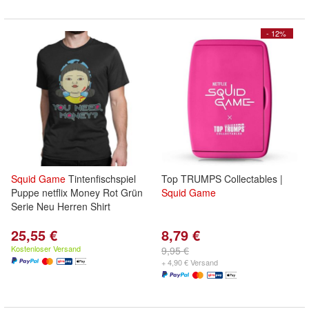
- 12%
Squid
Game
Tintenfischspiel
Top TRUMPS Collectables |
Puppe netflix Money Rot Grün
Squid
Game
Serie Neu Herren Shirt
25,55 €
8,79 €
Kostenloser Versand
9,95 €
+ 4,90 € Versand