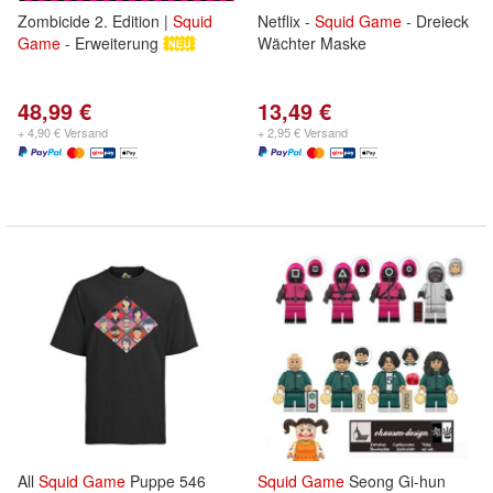
Zombicide 2. Edition |
Squid
Netflix -
Squid
Game
- Dreieck
Game
- Erweiterung
Wächter Maske
48,99 €
13,49 €
+ 4,90 € Versand
+ 2,95 € Versand
All
Squid
Game
Puppe 546
Squid
Game
Seong Gi-hun