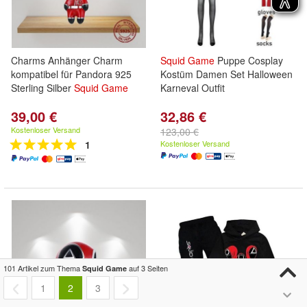
Charms Anhänger Charm
Squid
Game
Puppe Cosplay
kompatibel für Pandora 925
Kostüm Damen Set Halloween
Sterling Silber
Squid
Game
Karneval Outfit
39,00 €
32,86 €
Kostenloser Versand
123,00 €
1
Kostenloser Versand
101 Artikel zum Thema
auf 3 Seiten
Squid Game
1
2
3