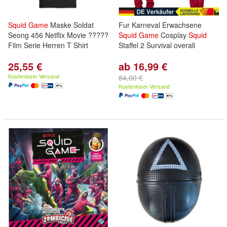
Squid
Game
Maske Soldat
Fur Karneval Erwachsene
Seong 456 Netflix Movie ?????
Squid
Game
Cosplay
Squid
Film Serie Herren T Shirt
Staffel 2 Survival overall
25,55 €
ab 16,99 €
Kostenloser Versand
84,00 €
Kostenloser Versand