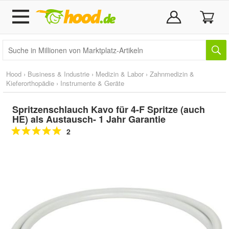
Hood
›
Business & Industrie
›
Medizin & Labor
›
Zahnmedizin &
Kieferorthopädie
›
Instrumente & Geräte
Spritzenschlauch Kavo für 4-F Spritze (auch
HE) als Austausch- 1 Jahr Garantie
2