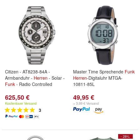
Citizen - AT8238-84A -
Master Time Sprechende
Funk
Armbanduhr -
Herren
- Solar -
Herren
-Digitaluhr MTGA-
Funk
- Radio Controlled
10811-85L
625,50 €
49,95 €
Kostenloser Versand
+ 3,99 € Versand
3
- 28%