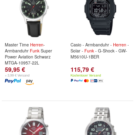
Master Time
Herren
-
Casio - Armbanduhr -
Herren
-
Armbanduhr
Funk
Super
Solar -
Funk
- G-Shock - GW-
Power Aviation Schwarz
M5610U-1BER
MTGA-10957-22L
59,95 €
115,79 €
+ 3,99 € Versand
Kostenloser Versand