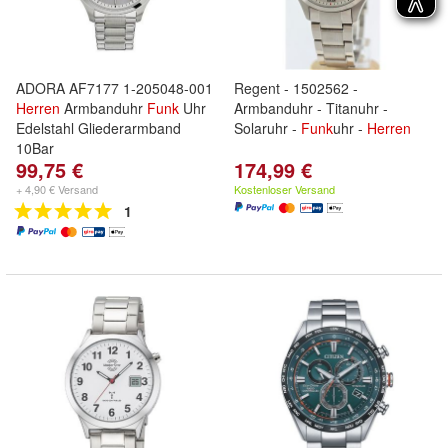
ADORA AF7177 1-205048-001
Regent - 1502562 -
Herren
Armbanduhr
Funk
Uhr
Armbanduhr - Titanuhr -
Edelstahl Gliederarmband
Solaruhr -
Funk
uhr -
Herren
10Bar
99,75 €
174,99 €
+ 4,90 € Versand
Kostenloser Versand
1