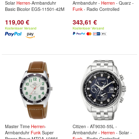
Solar
Herren
-Armbanduhr
Armbanduhr -
Herren
- Quarz -
Basic Bicolor EGS-11501-42M
Funk
- Radio Controlled
119,00 €
343,61 €
Kostenloser Versand
Kostenloser Versand
Master Time
Herren
-
Citizen - AT9030-55L -
Armbanduhr
Funk
Super
Armbanduhr -
Herren
- Solar -
Power Braun MTGA-10856-
Funk
- Radio Controlled