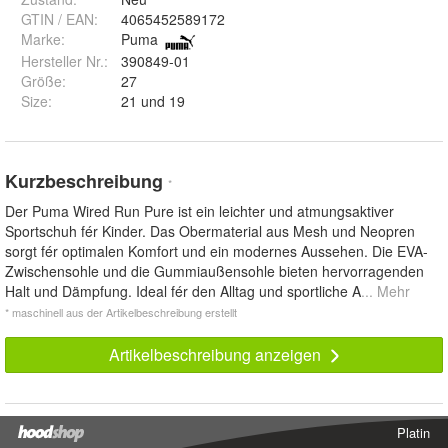
GTIN / EAN:
4065452589172
Marke:
Puma
Hersteller Nr.:
390849-01
Größe
:
27
Size
:
21 und 19
Kurzbeschreibung
*
Der Puma Wired Run Pure ist ein leichter und atmungsaktiver
Sportschuh fér Kinder. Das Obermaterial aus Mesh und Neopren
sorgt fér optimalen Komfort und ein modernes Aussehen. Die EVA-
Zwischensohle und die Gummiaußensohle bieten hervorragenden
Halt und Dämpfung. Ideal fér den Alltag und sportliche A
... Mehr
* maschinell aus der Artikelbeschreibung erstellt
Artikelbeschreibung anzeigen
Platin