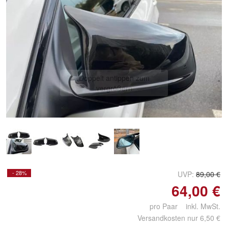
Doppelt antippen zum
vergrößern
- 28%
UVP:
89,00 €
64,00 €
pro Paar inkl. MwSt.
Versandkosten nur 6,50 €