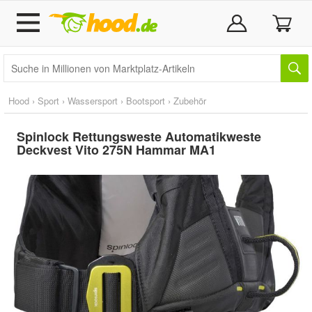
Hood
›
Sport
›
Wassersport
›
Bootsport
›
Zubehör
Spinlock Rettungsweste Automatikweste
Deckvest Vito 275N Hammar MA1