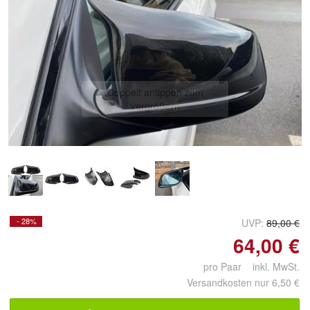
Doppelt antippen zum
vergrößern
- 28%
UVP:
89,00 €
64,00 €
pro Paar inkl. MwSt.
Versandkosten nur 6,50 €