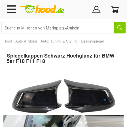
Hood
›
Auto & Motor
›
Auto: Tuning & Styling
›
Designspiegel
Spiegelkappen Schwarz Hochglanz für BMW
5er F10 F11 F18