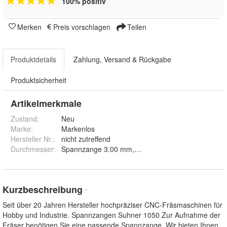
100% positiv
Merken
Preis vorschlagen
Teilen
Produktdetails
Zahlung, Versand & Rückgabe
Produktsicherheit
Artikelmerkmale
Zustand:
Neu
Marke:
Markenlos
Hersteller Nr.:
nicht zutreffend
Durchmesser
:
Spannzange 3.00 mm, Spannzange 3.175 mm, Sp
Kurzbeschreibung
*
Seit über 20 Jahren Hersteller hochpräziser CNC-Fräsmaschinen für
Hobby und Industrie. Spannzangen Suhner 1050 Zur Aufnahme der
Fräser benötigen Sie eine passende Spannzange. Wir bieten Ihnen