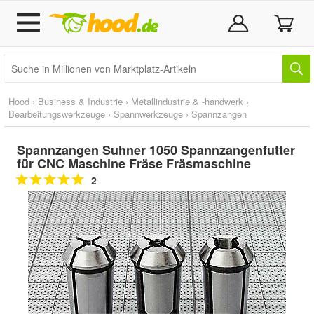
Hood
›
Business & Industrie
›
Metallindustrie & -handwerk
›
Bearbeitungswerkzeuge
›
Spannwerkzeuge
›
Spannzangen
Spannzangen Suhner 1050 Spannzangenfutter
für CNC Maschine Fräse Fräsmaschine
2