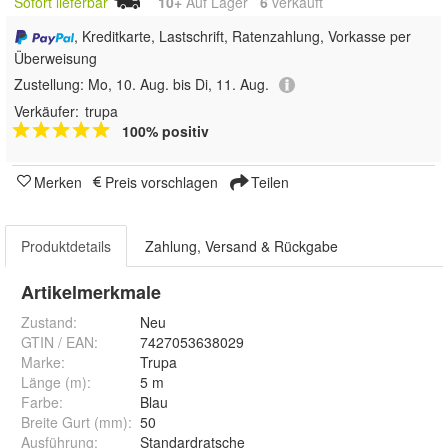
Sofort lieferbar
10+
Auf Lager
6
 verkauft
, Kreditkarte, Lastschrift, Ratenzahlung, Vorkasse per
Überweisung
Zustellung:
Mo, 10. Aug. bis Di, 11. Aug.
Verkäufer:
trupa
100% positiv
Merken
Preis vorschlagen
Teilen
Produktdetails
Zahlung, Versand & Rückgabe
Artikelmerkmale
Zustand:
Neu
GTIN / EAN:
7427053638029
Marke:
Trupa
Länge (m)
:
5 m
Farbe
:
Blau
Breite Gurt (mm)
:
50
Ausführung
:
Standardratsche