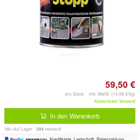
Doppelt antippen zum
vergrößern
59,50 €
pro Stück inkl. MwSt. (14,88 €/kg)
Kostenloser Versand
In den Warenkorb
10+
Auf Lager
294
 verkauft
,
, Kreditkarte, Lastschrift, Ratenzahlung,