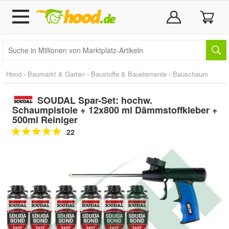
Hood
›
Baumarkt & Garten
›
Baustoffe & Bauelemente
›
Bauschaum
SOUDAL Spar-Set: hochw.
Schaumpistole + 12x800 ml Dämmstoffkleber +
500ml Reiniger
22