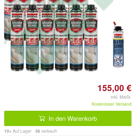
Doppelt antippen zum
vergrößern
155,00 €
inkl. MwSt.
Kostenloser Versand
In den Warenkorb
10+
Auf Lager
36
 verkauft