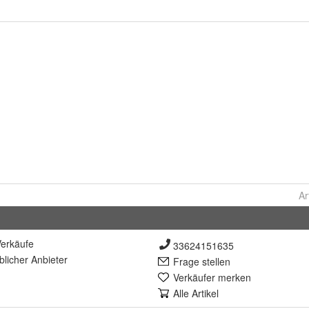
Ar
erkäufe
33624151635
lich
er Anbieter
Frage stellen
Verkäufer merken
Alle Artikel