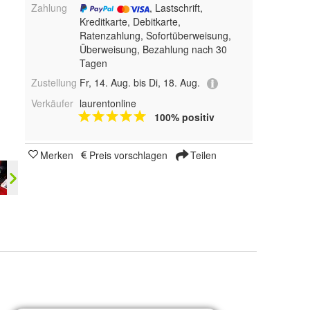
Zahlung
, Lastschrift,
Kreditkarte, Debitkarte,
Ratenzahlung, Sofortüberweisung,
Überweisung, Bezahlung nach 30
Tagen
Zustellung
Fr, 14. Aug. bis Di, 18. Aug.
Verkäufer
laurentonline
100% positiv
Merken
Preis vorschlagen
Teilen
green leaf, maple leaves, red leaf, ginkgo leaf, Love leaves und orange leaf