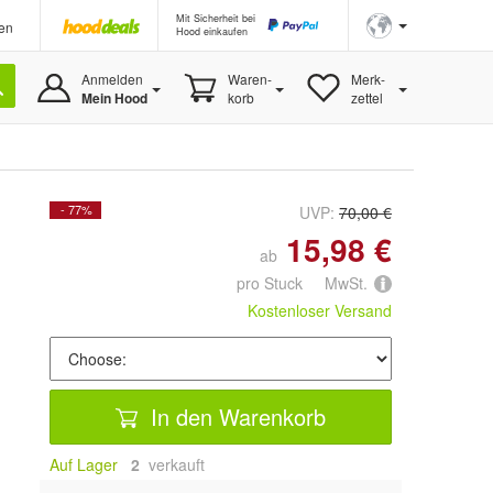
Mit Sicherheit bei
en
Hood einkaufen
Anmelden
Waren-
Merk-
Mein Hood
korb
zettel
- 77%
UVP:
70,00 €
15,98 €
ab
pro Stuck MwSt.
Kostenloser Versand
In den Warenkorb
Auf Lager
2
 verkauft