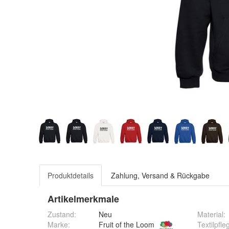
Produktdetails
Zahlung, Versand & Rückgabe
Artikelmerkmale
Zustand:
Neu
Material
:
Textilpfle
Marke:
Fruit of the Loom