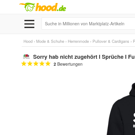
Hood
›
Mode & Schuhe
›
Herrenmode
›
Pullover & Cardigans
›
P
Sorry hab nicht zugehört I Sprüche I Fu
2
Bewertungen