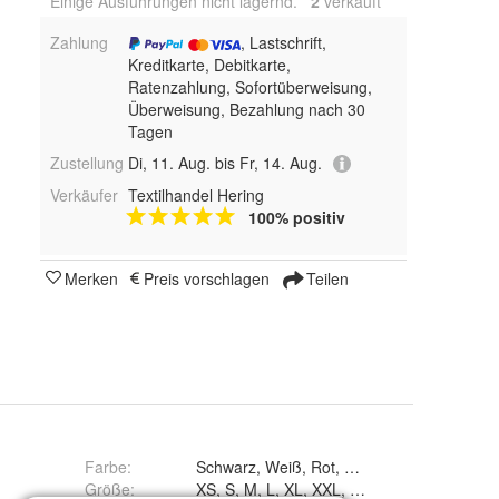
Einige Ausführungen nicht lagernd.
2
 verkauft
Zahlung
, Lastschrift,
Kreditkarte, Debitkarte,
Ratenzahlung, Sofortüberweisung,
Überweisung, Bezahlung nach 30
Tagen
Zustellung
Di, 11. Aug. bis Fr, 14. Aug.
Verkäufer
Textilhandel Hering
100% positiv
Merken
Preis vorschlagen
Teilen
Farbe
:
Größe
:
XS, S, M, L, XL, XXL, 3XL, 4XL und 5XL