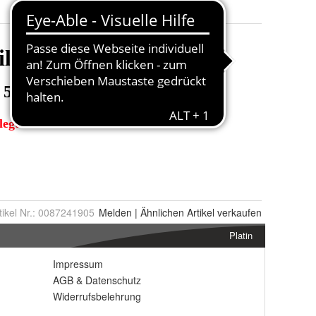
tikel Nr.:
0087241905
Melden
|
Ähnlichen
Artikel verkaufen
Platin
Impressum
AGB
&
Datenschutz
Widerrufsbelehrung