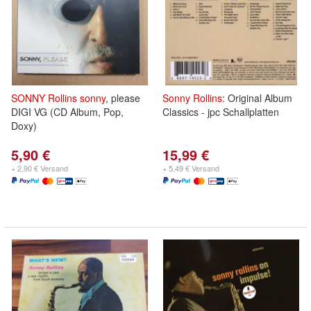
SONNY
Rollins
sonny
, please
Sonny
Rollins
: Original Album
DIGI VG (CD Album, Pop,
Classics - jpc Schallplatten
Doxy)
5,90 €
15,99 €
+ 2,90 € Versand
+ 5,49 € Versand