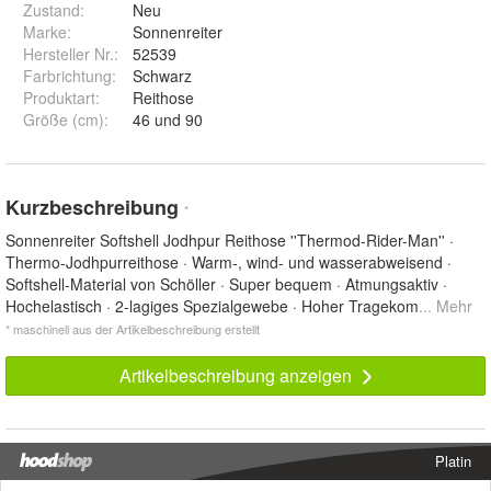
Zustand:
Neu
Marke:
Sonnenreiter
Hersteller Nr.:
52539
Farbrichtung
:
Schwarz
Produktart
:
Reithose
Größe (cm)
:
46 und 90
Kurzbeschreibung
*
Sonnenreiter Softshell Jodhpur Reithose ''Thermod-Rider-Man'' ·
Thermo-Jodhpurreithose · Warm-, wind- und wasserabweisend ·
Softshell-Material von Schöller · Super bequem · Atmungsaktiv ·
Hochelastisch · 2-lagiges Spezialgewebe · Hoher Tragekom
... Mehr
* maschinell aus der Artikelbeschreibung erstellt
Artikelbeschreibung anzeigen
Platin