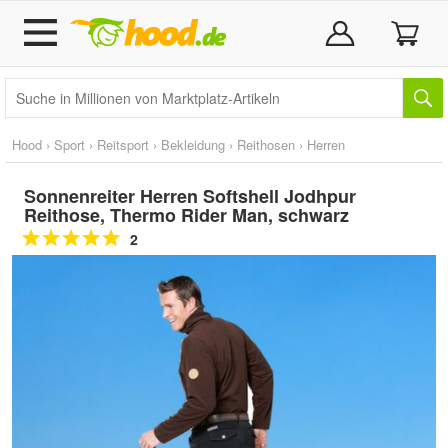
Hood
›
Sport
›
Reitsport
›
Bekleidung
›
Reithosen
›
Herren
Sonnenreiter Herren Softshell Jodhpur
Reithose, Thermo Rider Man, schwarz
2