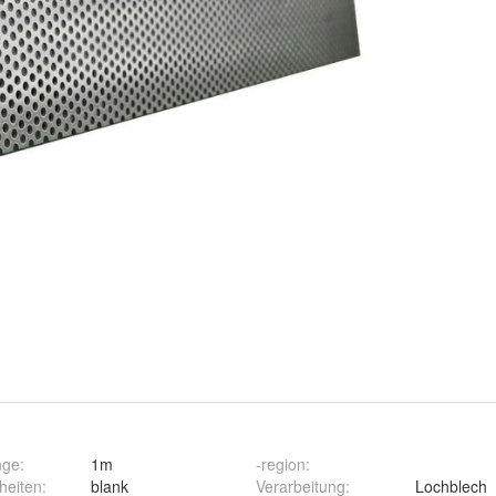
nge
:
1m
-region
:
heiten
:
blank
Verarbeitung
:
Lochblech