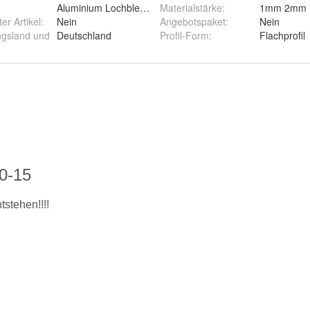
Aluminium Lochbleche Zuschnitt Rv5-8 Rv3-5 Qg10-15
Materialstärke
:
1mm 2mm
ter Artikel
:
Nein
Angebotspaket
:
Nein
ngsland und
Deutschland
Profil-Form
:
Flachprofil