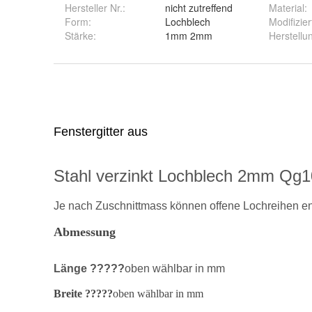
Hersteller Nr.:
nicht zutreffend
Material
:
Form
:
Lochblech
Modifizier
Stärke
:
1mm 2mm
Herstellu