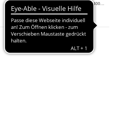
Breite
:
Länge
:
1000