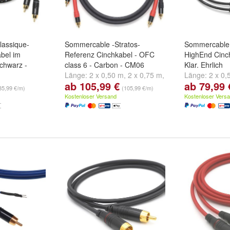
assique-
Sommercable -Stratos-
Sommercable 
bel im
Referenz Cinchkabel - OFC
HighEnd Cinch
Schwarz -
class 6 - Carbon - CM06
Klar. Ehrlich
Länge:
2 x 0,50 m
,
2 x 0,75 m
,
Länge:
2 x 0,
ab 105,99 €
ab 79,99 
 m
,
2 x 0,75 m
,
2 x 1,00 m
und
weitere ...
2 x 1,00 m
un
85,99 €/m)
(105,99 €/m)
eitere ...
Kostenloser Versand
Kostenloser Vers