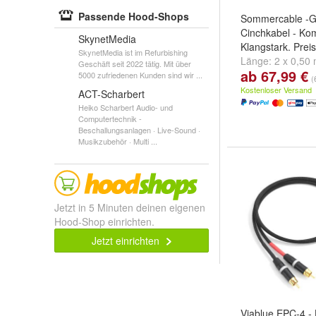
Passende Hood-Shops
Sommercable -Go
Cinchkabel - Ko
SkynetMedia
Klangstark. Prei
SkynetMedia ist im Refurbishing
Länge:
2 x 0,50
Geschäft seit 2022 tätig. Mit über
ab 67,99 €
2 x 1,00 m
und
w
5000 zufriedenen Kunden sind wir ...
(
Kostenloser Versand
ACT-Scharbert
Heiko Scharbert Audio- und
Computertechnik -
Beschallungsanlagen · Live-Sound ·
Musikzubehör · Multi ...
Jetzt in 5 Minuten deinen eigenen
Hood-Shop einrichten.
Jetzt einrichten
Viablue EPC-4 -