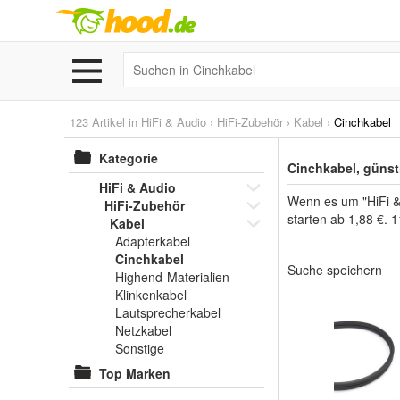
123 Artikel in
HiFi & Audio
›
HiFi-Zubehör
›
Kabel
›
Cinchkabel
Kategorie
Cinchkabel, günst
HiFi & Audio
Wenn es um "HiFi & 
HiFi-Zubehör
starten ab 1,88 €. 
Kabel
Adapterkabel
Cinchkabel
Suche speichern
Highend-Materialien
Klinkenkabel
Lautsprecherkabel
Netzkabel
Sonstige
Top Marken