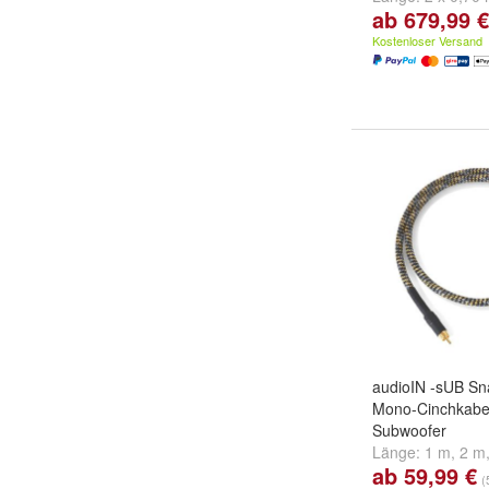
ab 679,99 €
2 x 1,50 m
und
w
Kostenloser Versand
audioIN -sUB Sn
Mono-Cinchkabel 
Subwoofer
Länge:
1 m
,
2 m
ab 59,99 €
weitere ...
(