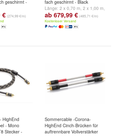
ch geschirmt -
fach geschirmt - Black
Länge:
2 x 0,70 m
,
2 x 1,00 m
,
 €
ab 679,99 €
50 m
,
2 x 1,00 m
,
2 x 1,50 m
und
weitere ...
(274,99 €/m)
(485,71 €/m)
d
weitere ...
and
Kostenloser Versand
 - HighEnd
Sommercable -Corona-
el - Mono
HighEnd Cinch-Brücken für
T8 Stecker -
auftrennbare Vollverstärker