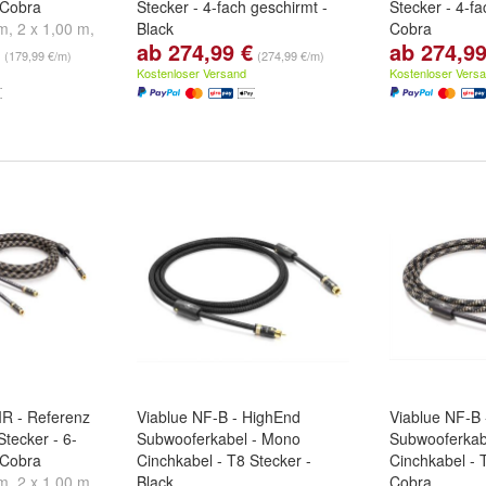
 Cobra
Stecker - 4-fach geschirmt -
Stecker - 4-fa
 m
,
2 x 1,00 m
,
Black
Cobra
ab 274,99 €
ab 274,99
eitere ...
Länge:
2 x 0,50 m
,
2 x 1,00 m
,
Länge:
2 x 0,
(179,99 €/m)
(274,99 €/m)
2 x 1,50 m
und
weitere ...
2 x 1,50 m
un
Kostenloser Versand
Kostenloser Vers
IR - Referenz
Viablue NF-B - HighEnd
Viablue NF-B
Stecker - 6-
Subwooferkabel - Mono
Subwooferkab
 Cobra
Cinchkabel - T8 Stecker -
Cinchkabel - 
 m
,
2 x 1,00 m
,
Black
Cobra