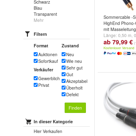
Schwarz
Blau
Transparent
Sommercable -Si
Mehr
HighEnd Phono-
mit Masseleitung
Filtern
Länge:
0,50 m
,
ab 79,99 €
und
weitere ...
(
Format
Zustand
Kostenloser Versand
Auktionen
Neu
Sofortkauf
Wie neu
Sehr gut
Verkäufer
Gut
Gewerblich
Akzeptabel
Privat
Überholt
Defekt
Finden
In dieser Kategorie
Hier Verkaufen