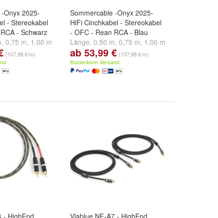
 -Onyx 2025-
Sommercable -Onyx 2025-
el - Stereokabel
HiFi Cinchkabel - Stereokabel
 RCA - Schwarz
- OFC - Rean RCA - Blau
m
,
0,75 m
,
1,00 m
Länge:
0,50 m
,
0,75 m
,
1,00 m
€
ab 53,99 €
.
und
weitere ...
(107,98 €/m)
(107,98 €/m)
and
Kostenloser Versand
4 - HighEnd
Viablue NF-A7 - HighEnd