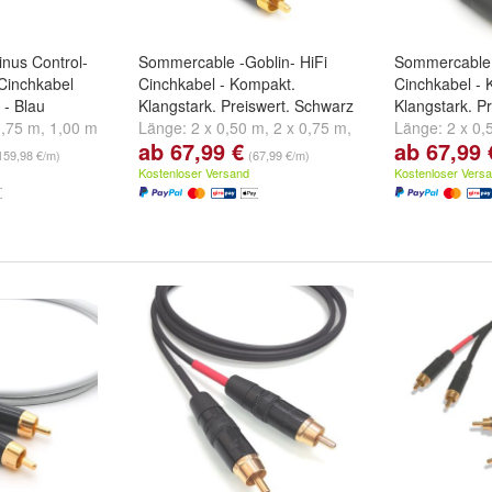
nus Control-
Sommercable -Goblin- HiFi
Sommercable 
Cinchkabel
Cinchkabel - Kompakt.
Cinchkabel - 
 - Blau
Klangstark. Preiswert. Schwarz
Klangstark. Pr
0,75 m
,
1,00 m
Länge:
2 x 0,50 m
,
2 x 0,75 m
,
Länge:
2 x 0,
ab 67,99 €
ab 67,99 
2 x 1,00 m
und
weitere ...
2 x 1,00 m
un
159,98 €/m)
(67,99 €/m)
Kostenloser Versand
Kostenloser Vers