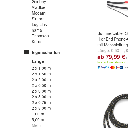
Goobay
ViaBlue
Mogami
Sintron
LogiLink
hama
Sommercable -Si
Thomson
HighEnd Phono-
Kopp
mit Masseleitun
Länge:
0,50 m
,
Eigenschaften
ab 79,99 €
und
weitere ...
(
Länge
Kostenloser Versand
2 x 1,00 m
2 x 1,50 m
2 x 2,00 m
2 x 0,50 m
2 x 3,00 m
2 x 5,00 m
2 x 0,75 m
2 x 8,00 m
1,00 m
5,00 m
Mehr