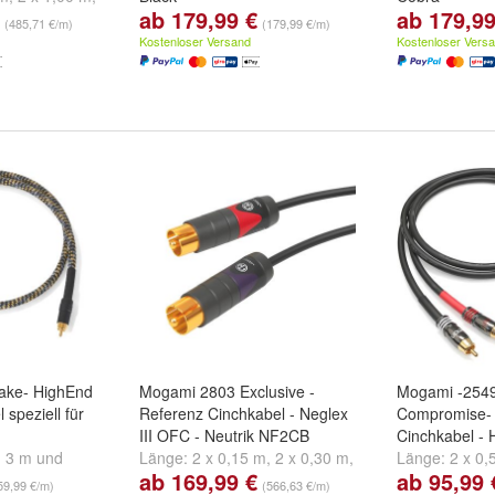
ab 179,99 €
ab 179,99
eitere ...
Länge:
1,00 m
,
2,50 m
,
5,00 m
Länge:
1,00 
(485,71 €/m)
(179,99 €/m)
und
weitere ...
und
weitere ..
Kostenloser Versand
Kostenloser Vers
ake- HighEnd
Mogami 2803 Exclusive -
Mogami -254
speziell für
Referenz Cinchkabel - Neglex
Compromise-
III OFC - Neutrik NF2CB
Cinchkabel -
,
3 m
und
Länge:
2 x 0,15 m
,
2 x 0,30 m
,
Länge:
2 x 0,
ab 169,99 €
ab 95,99 
2 x 0,50 m
und
weitere ...
2 x 1,00 m
un
59,99 €/m)
(566,63 €/m)