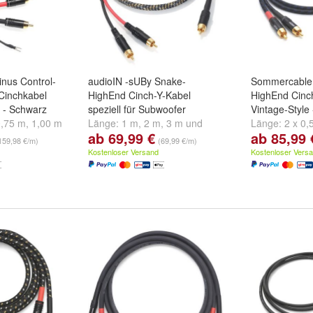
nus Control-
audioIN -sUBy Snake-
Sommercable 
Cinchkabel
HighEnd Cinch-Y-Kabel
HighEnd Cinc
g - Schwarz
speziell für Subwoofer
Vintage-Style
0,75 m
,
1,00 m
Länge:
1 m
,
2 m
,
3 m
und
Länge:
2 x 0,
ab 69,99 €
ab 85,99 
weitere ...
2 x 1,00 m
un
159,98 €/m)
(69,99 €/m)
Kostenloser Versand
Kostenloser Vers