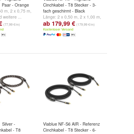
1 Paar - Orange
Cinchkabel - T8 Stecker - 3-
50 m
,
2 x 0,75 m
,
fach geschirmt - Black
d
weitere ...
Länge:
2 x 0,50 m
,
2 x 1,00 m
,
€
ab 179,99 €
2 x 1,50 m
und
weitere ...
(77,99 €/m)
(179,99 €/m)
and
Kostenloser Versand
 Silver -
Viablue NF-S6 AIR - Referenz
hkabel - T8
Cinchkabel - T8 Stecker - 6-