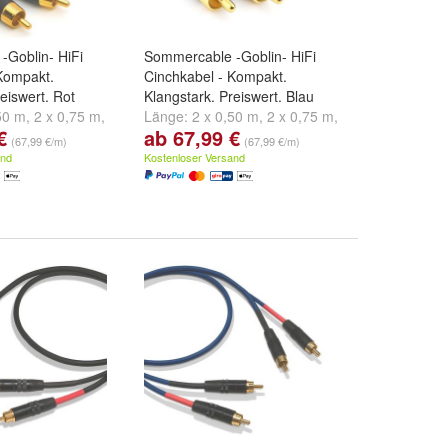
-Goblin- HiFi
Sommercable -Goblin- HiFi
Kompakt.
Cinchkabel - Kompakt.
eiswert. Rot
Klangstark. Preiswert. Blau
50 m
,
2 x 0,75 m
,
Länge:
2 x 0,50 m
,
2 x 0,75 m
,
€
ab 67,99 €
d
weitere ...
2 x 1,00 m
und
weitere ...
(67,99 €/m)
(67,99 €/m)
and
Kostenloser Versand