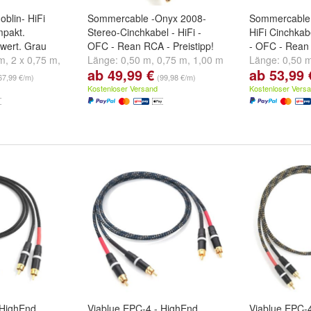
blin- HiFi
Sommercable -Onyx 2008-
Sommercable
mpakt.
Stereo-Cinchkabel - HiFi -
HiFi Cinchkab
swert. Grau
OFC - Rean RCA - Preistipp!
- OFC - Rean
 m
,
2 x 0,75 m
,
Länge:
0,50 m
,
0,75 m
,
1,00 m
Länge:
0,50 
ab 49,99 €
ab 53,99 
eitere ...
und
weitere ...
und
weitere ..
67,99 €/m)
(99,98 €/m)
Kostenloser Versand
Kostenloser Vers
 HighEnd
Viablue EPC-4 - HighEnd
Viablue EPC-