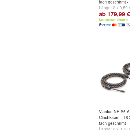
fach geschirmt -
Länge:
2 x 0,50
ab 179,99 €
2 x 1,50 m
und
w
Kostenloser Versand
Viablue NF-S6 A
Cinchkabel - T8 
fach geschirmt -
Länge:
2 x 0,70