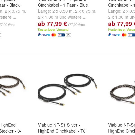
aar - Black
Cinchkabel - 1 Paar - Blue
Cinchkabel - 
 m
,
2 x 0,75 m
,
Länge:
2 x 0,50 m
,
2 x 0,75 m
,
Länge:
2 x 0,
eitere ...
2 x 1,00 m
und
weitere ...
2 x 1,00 m
un
ab 77,99 €
ab 77,99 
77,99 €/m)
(77,99 €/m)
Kostenloser Versand
Kostenloser Vers
 HighEnd
Viablue NF-S1 Silver -
Viablue NF-S1
Stecker - 3-
HighEnd Cinchkabel - T8
HighEnd Cinc