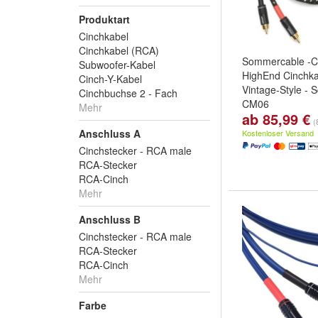
Produktart
Cinchkabel
Cinchkabel (RCA)
Sommercable -Cl
Subwoofer-Kabel
HighEnd Cinchka
Cinch-Y-Kabel
Vintage-Style - 
Cinchbuchse 2 - Fach
CM06
Mehr
ab 85,99 €
Länge:
2 x 0,50
(
2 x 1,00 m
und
w
Anschluss A
Kostenloser Versand
Cinchstecker - RCA male
RCA-Stecker
RCA-Cinch
Mehr
Anschluss B
Cinchstecker - RCA male
RCA-Stecker
RCA-Cinch
Mehr
Farbe