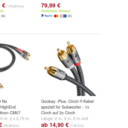
 €
79,99 €
m
,
2,50 m
,
5,00 m
(179,99 €/m)
.
and
Kostenloser Versand
9 No
Goobay -Plus- Cinch-Y-Kabel
 HighEnd
speziell für Subwoofer - 1x
 Hicon CM07
Cinch auf 2x Cinch
50 m
,
2 x 0,75 m
,
Länge:
2 m
,
3 m
,
5 m
und
€
ab 14,90 €
d
weitere ...
weitere ...
(95,99 €/m)
(7,45 €/m)