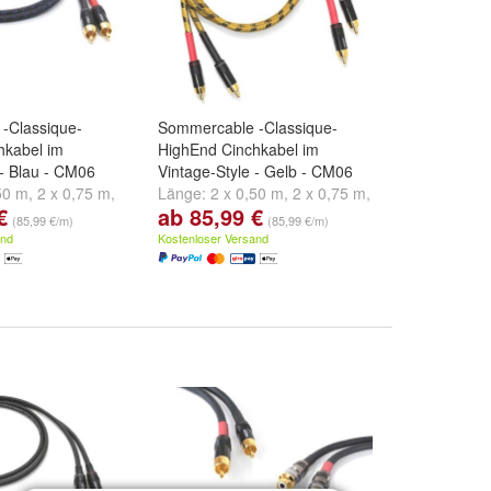
-Classique-
Sommercable -Classique-
hkabel im
HighEnd Cinchkabel im
 - Blau - CM06
Vintage-Style - Gelb - CM06
50 m
,
2 x 0,75 m
,
Länge:
2 x 0,50 m
,
2 x 0,75 m
,
€
ab 85,99 €
d
weitere ...
2 x 1,00 m
und
weitere ...
(85,99 €/m)
(85,99 €/m)
and
Kostenloser Versand