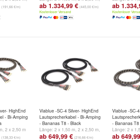
ab 1.334,99 €
ab 1.334,
eitere ...
2 x 3,00 m
und
weitere ...
2 x 3,00 m
un
(191,66 €/m)
(445,00 €/m)
Kostenloser Versand
Kostenloser Vers
lver- HighEnd
Viablue -SC-4 Silver- HighEnd
Viablue -SC-4
el - Bi-Amping
Lautsprecherkabel - Bi-Amping
Lautsprecherk
a
- Bananas T8 - Black
- Bananas T8
 m
,
2 x 2,50 m
Länge:
2 x 1,50 m
,
2 x 2,50 m
,
Länge:
2 x 1,
ab 649,99 €
ab 649,99
2 x 3,00 m
und
weitere ...
2 x 3,00 m
un
(138,33 €/m)
(216,66 €/m)