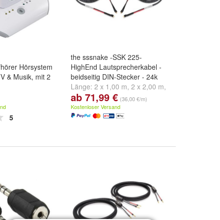
the sssnake -SSK 225-
fhörer Hörsystem
HighEnd Lautsprecherkabel -
V & Musik, mit 2
beidseitig DIN-Stecker - 24k
Länge:
2 x 1,00 m
,
2 x 2,00 m
,
ab 71,99 €
2 x 3,00 m
und
weitere ...
(36,00 €/m)
and
Kostenloser Versand
5