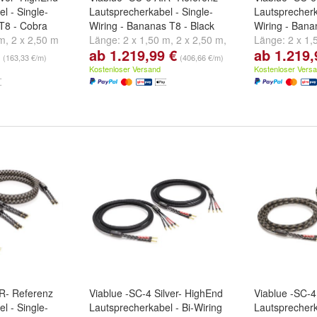
l - Single-
Lautsprecherkabel - Single-
Lautsprecherk
 T8 - Cobra
Wiring - Bananas T8 - Black
Wiring - Bana
 m
,
2 x 2,50 m
Länge:
2 x 1,50 m
,
2 x 2,50 m
,
Länge:
2 x 1,
ab 1.219,99 €
ab 1.219,
2 x 3,00 m
und
weitere ...
2 x 3,00 m
un
(163,33 €/m)
(406,66 €/m)
Kostenloser Versand
Kostenloser Vers
IR- Referenz
Viablue -SC-4 Silver- HighEnd
Viablue -SC-4
l - Single-
Lautsprecherkabel - Bi-Wiring
Lautsprecherk