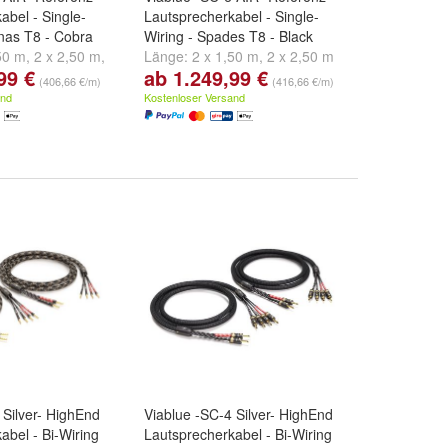
abel - Single-
Lautsprecherkabel - Single-
nas T8 - Cobra
Wiring - Spades T8 - Black
50 m
,
2 x 2,50 m
,
Länge:
2 x 1,50 m
,
2 x 2,50 m
99 €
ab 1.249,99 €
d
weitere ...
und
2 x 3,00 m
(406,66 €/m)
(416,66 €/m)
and
Kostenloser Versand
 Silver- HighEnd
Viablue -SC-4 Silver- HighEnd
abel - Bi-Wiring
Lautsprecherkabel - Bi-Wiring