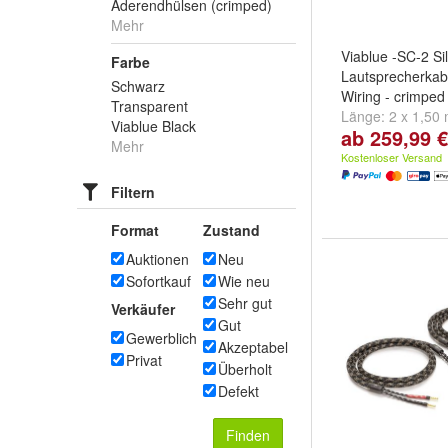
Aderendhülsen (crimped)
Mehr
Viablue -SC-2 Si
Farbe
Lautsprecherkabe
Schwarz
Wiring - crimped
Transparent
Länge:
2 x 1,50
Viablue Black
ab 259,99 €
und
2 x 3,00 m
Mehr
Kostenloser Versand
Filtern
Format
Zustand
Auktionen
Neu
Sofortkauf
Wie neu
Sehr gut
Verkäufer
Gut
Gewerblich
Akzeptabel
Privat
Überholt
Defekt
Finden