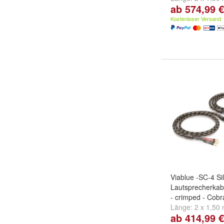
ab 574,99 €
2 x 3,00 m
und
w
Kostenloser Versand
Viablue -SC-4 Si
Lautsprecherkab
- crimped - Cobr
Länge:
2 x 1,50
ab 414,99 €
und
2 x 3,00 m