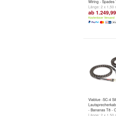
Wiring - Spades
Länge:
2 x 1,50
ab 1.249,99
und
2 x 3,00 m
Kostenloser Versand
Viablue -SC-4 Si
Lautsprecherkabe
- Bananas T8 - 
Länge:
2 x 1,50