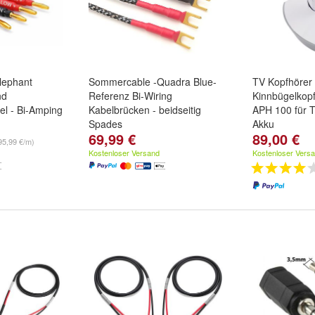
lephant
Sommercable -Quadra Blue-
TV Kopfhörer
nd
Referenz Bi-Wiring
Kinnbügelkop
el - Bi-Amping
Kabelbrücken - beidseitig
APH 100 für T
Spades
Akku
69,99 €
89,00 €
1,50 m
,
2,00 m
95,99 €/m)
Kostenloser Versand
Kostenloser Vers