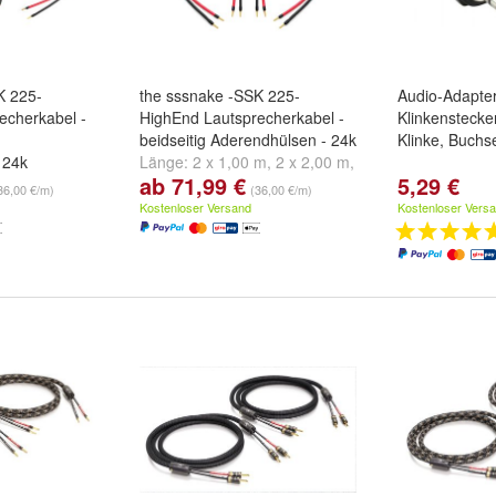
K 225-
the sssnake -SSK 225-
Audio-Adapte
echerkabel -
HighEnd Lautsprecherkabel -
Klinkenstecke
beidseitig Aderendhülsen - 24k
Klinke, Buchs
 24k
Länge:
2 x 1,00 m
,
2 x 2,00 m
,
ab 71,99 €
5,29 €
 m
,
2 x 2,00 m
,
2 x 3,00 m
und
weitere ...
36,00 €/m)
(36,00 €/m)
eitere ...
Kostenloser Versand
Kostenloser Vers