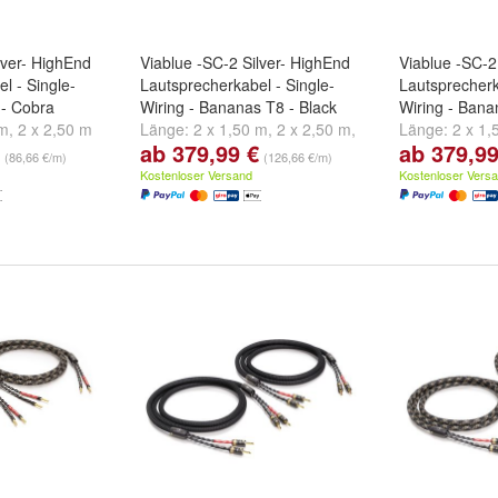
lver- HighEnd
Viablue -SC-2 Silver- HighEnd
Viablue -SC-2
l - Single-
Lautsprecherkabel - Single-
Lautsprecherk
 - Cobra
Wiring - Bananas T8 - Black
Wiring - Bana
 m
,
2 x 2,50 m
Länge:
2 x 1,50 m
,
2 x 2,50 m
,
Länge:
2 x 1,
ab 379,99 €
ab 379,99
2 x 3,00 m
und
weitere ...
2 x 3,00 m
un
(86,66 €/m)
(126,66 €/m)
Kostenloser Versand
Kostenloser Vers