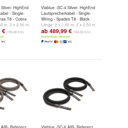
 Silver- HighEnd
Viablue -SC-4 Silver- HighEnd
abel - Single-
Lautsprecherkabel - Single-
nas T8 - Cobra
Wiring - Spades T8 - Black
50 m
,
2 x 2,50 m
,
Länge:
2 x 1,50 m
,
2 x 2,50 m
 €
ab 489,99 €
d
weitere ...
und
2 x 3,00 m
(156,66 €/m)
(163,33 €/m)
and
Kostenloser Versand
 AIR- Referenz
Viablue -SC-6 AIR- Referenz