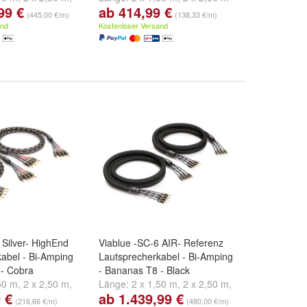
99 €
ab 414,99 €
d
weitere ...
und
2 x 3,00 m
(445,00 €/m)
(138,33 €/m)
and
Kostenloser Versand
 Silver- HighEnd
Viablue -SC-6 AIR- Referenz
abel - Bi-Amping
Lautsprecherkabel - Bi-Amping
 - Cobra
- Bananas T8 - Black
50 m
,
2 x 2,50 m
,
Länge:
2 x 1,50 m
,
2 x 2,50 m
,
 €
ab 1.439,99 €
d
weitere ...
2 x 3,00 m
und
weitere ...
(216,66 €/m)
(480,00 €/m)