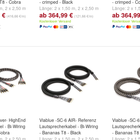
 T8 - Cobra
- crimped - Black
- crimped - C
 m
,
2 x 2,50 m
Länge:
2 x 1,50 m
,
2 x 2,50 m
Länge:
2 x 1,
 €
ab 364,99 €
ab 364,99
und
2 x 3,00 m
und
2 x 3,00 
(416,66 €/m)
(121,66 €/m)
Kostenloser Versand
Kostenloser Vers
lver- HighEnd
Viablue -SC-6 AIR- Referenz
Viablue -SC-6
l - Bi-Wiring
Lautsprecherkabel - Bi-Wiring
Lautsprecherk
Cobra
- Bananas T8 - Black
- Bananas T8
 m
,
2 x 2,50 m
,
Länge:
2 x 1,50 m
,
2 x 2,50 m
,
Länge:
2 x 1,