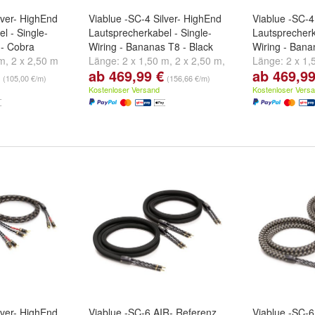
lver- HighEnd
Viablue -SC-4 Silver- HighEnd
Viablue -SC-4
l - Single-
Lautsprecherkabel - Single-
Lautsprecherk
 - Cobra
Wiring - Bananas T8 - Black
Wiring - Bana
 m
,
2 x 2,50 m
Länge:
2 x 1,50 m
,
2 x 2,50 m
,
Länge:
2 x 1,
ab 469,99 €
ab 469,99
2 x 3,00 m
und
weitere ...
2 x 3,00 m
un
(105,00 €/m)
(156,66 €/m)
Kostenloser Versand
Kostenloser Vers
lver- HighEnd
Viablue -SC-6 AIR- Referenz
Viablue -SC-6