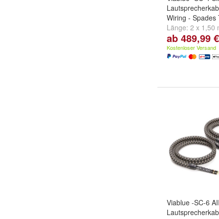
Lautsprecherkabe
Wiring - Spades
Länge:
2 x 1,50
ab 489,99 €
und
2 x 3,00 m
Kostenloser Versand
Viablue -SC-6 A
Lautsprecherkabe