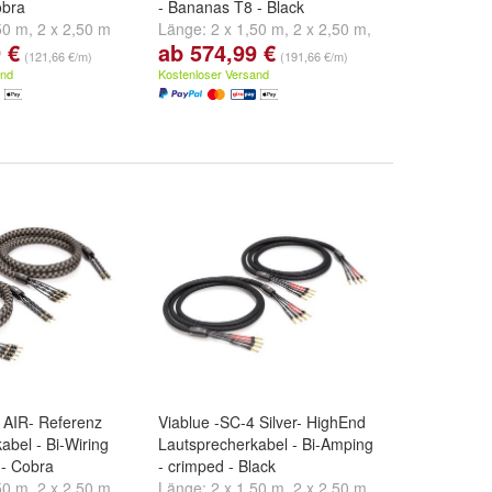
obra
- Bananas T8 - Black
50 m
,
2 x 2,50 m
Länge:
2 x 1,50 m
,
2 x 2,50 m
,
 €
ab 574,99 €
m
2 x 3,00 m
und
weitere ...
(121,66 €/m)
(191,66 €/m)
and
Kostenloser Versand
 AIR- Referenz
Viablue -SC-4 Silver- HighEnd
abel - Bi-Wiring
Lautsprecherkabel - Bi-Amping
 - Cobra
- crimped - Black
50 m
,
2 x 2,50 m
,
Länge:
2 x 1,50 m
,
2 x 2,50 m