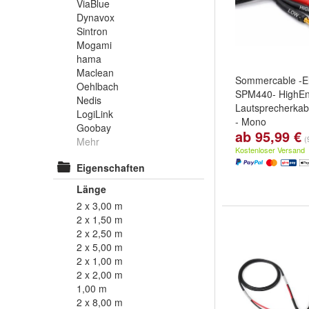
ViaBlue
Dynavox
Sintron
Mogami
hama
Maclean
Sommercable -E
Oehlbach
SPM440- HighE
Nedis
Lautsprecherkab
LogiLink
- Mono
Goobay
ab 95,99 €
Länge:
1,00 m
,
(
Mehr
und
weitere ...
Kostenloser Versand
Eigenschaften
Länge
2 x 3,00 m
2 x 1,50 m
2 x 2,50 m
2 x 5,00 m
2 x 1,00 m
2 x 2,00 m
1,00 m
2 x 8,00 m