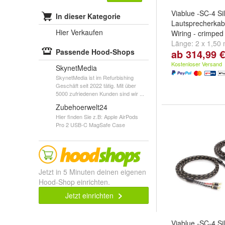
Viablue -SC-4 Si
In dieser Kategorie
Lautsprecherkabe
Hier Verkaufen
Wiring - crimped
Länge:
2 x 1,50
Passende Hood-Shops
ab 314,99 €
und
2 x 3,00 m
Kostenloser Versand
SkynetMedia
SkynetMedia ist im Refurbishing
Geschäft seit 2022 tätig. Mit über
5000 zufriedenen Kunden sind wir ...
Zubehoerwelt24
Hier finden Sie z.B: Apple AirPods
Pro 2 USB-C MagSafe Case
Jetzt in 5 Minuten deinen eigenen
Hood-Shop einrichten.
Jetzt einrichten
Viablue -SC-4 Si