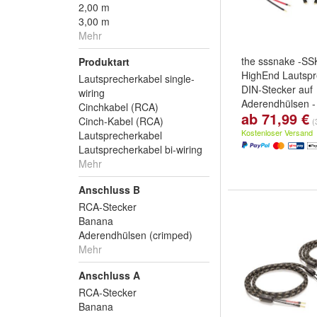
2,00 m
3,00 m
Mehr
the sssnake -SS
Produktart
HighEnd Lautspr
Lautsprecherkabel single-
DIN-Stecker auf
wiring
Aderendhülsen -
Cinchkabel (RCA)
ab 71,99 €
Länge:
2 x 1,00
Cinch-Kabel (RCA)
(
2 x 3,00 m
und
w
Kostenloser Versand
Lautsprecherkabel
Lautsprecherkabel bi-wiring
Mehr
Anschluss B
RCA-Stecker
Banana
Aderendhülsen (crimped)
Mehr
Anschluss A
RCA-Stecker
Banana