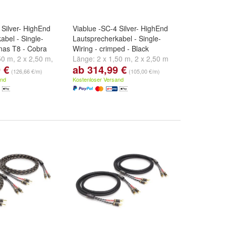
 Silver- HighEnd
Viablue -SC-4 Silver- HighEnd
abel - Single-
Lautsprecherkabel - Single-
nas T8 - Cobra
Wiring - crimped - Black
50 m
,
2 x 2,50 m
,
Länge:
2 x 1,50 m
,
2 x 2,50 m
 €
ab 314,99 €
d
weitere ...
und
2 x 3,00 m
(126,66 €/m)
(105,00 €/m)
and
Kostenloser Versand