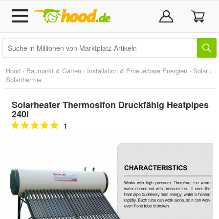
Hood
›
Baumarkt & Garten
›
Installation & Erneuerbare Energien
›
Solar
›
Solarthermie
Solarheater Thermosifon Druckfähig Heatpipes
240l
1