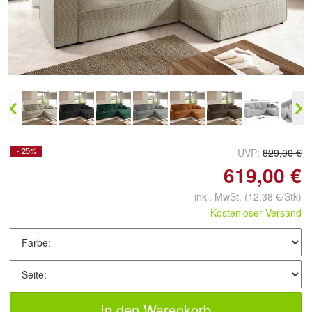
Doppelt antippen zum
vergrößern
- 25%
UVP:
829,00 €
619,00 €
inkl. MwSt.
(12,38 €/Stk)
Kostenloser Versand
In den Warenkorb