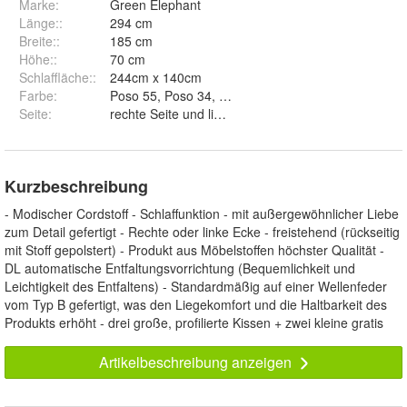
Marke:
Green Elephant
Länge:
:
294 cm
Breite:
:
185 cm
Höhe:
:
70 cm
Schlaffläche:
:
244cm x 140cm
Farbe
:
Pos
Seite
:
rechte Seite und linke Seite
Kurzbeschreibung
- Modischer Cordstoff - Schlaffunktion - mit außergewöhnlicher Liebe
zum Detail gefertigt - Rechte oder linke Ecke - freistehend (rückseitig
mit Stoff gepolstert) - Produkt aus Möbelstoffen höchster Qualität -
DL automatische Entfaltungsvorrichtung (Bequemlichkeit und
Leichtigkeit des Entfaltens) - Standardmäßig auf einer Wellenfeder
vom Typ B gefertigt, was den Liegekomfort und die Haltbarkeit des
Produkts erhöht - drei große, profilierte Kissen + zwei kleine gratis
Artikelbeschreibung anzeigen