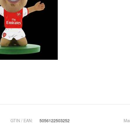
GTIN / EAN:
5056122503252
Ma