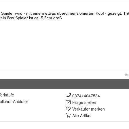
Ar
erkäufe
037414047534
lich
er Anbieter
Frage stellen
Verkäufer merken
Alle Artikel