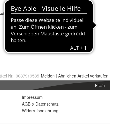
tikel Nr.:
0087919585
Melden
|
Ähnlichen
Artikel verkaufen
Platin
Impressum
AGB
&
Datenschutz
Widerrufsbelehrung