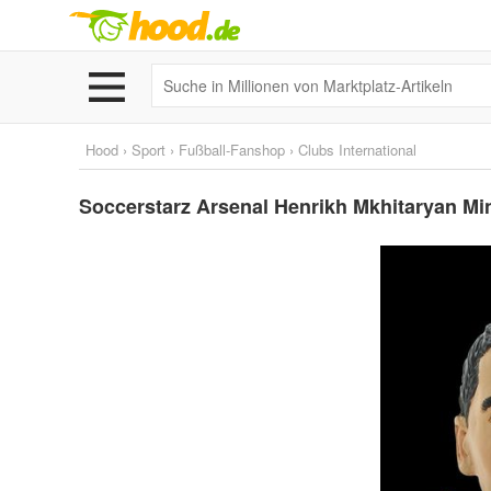
Hood
›
Sport
›
Fußball-Fanshop
›
Clubs International
Soccerstarz Arsenal Henrikh Mkhitaryan Mi