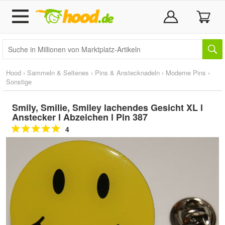
Hood
›
Sammeln & Seltenes
›
Pins & Anstecknadeln
›
Moderne Pins
›
Sonstige
Smily, Smilie, Smiley lachendes Gesicht XL l
Anstecker l Abzeichen l Pin 387
4