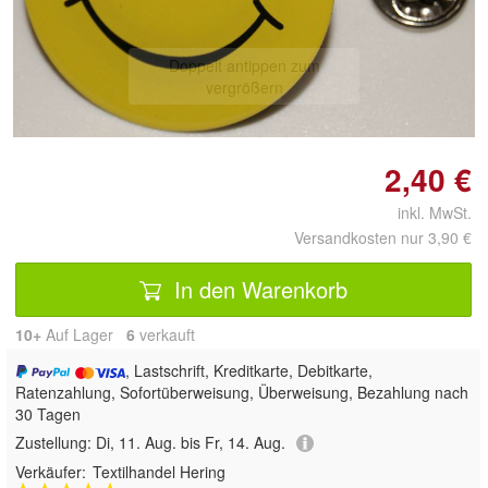
Doppelt antippen zum
vergrößern
2,40 €
inkl. MwSt.
Versandkosten nur 3,90 €
In den Warenkorb
10+
Auf Lager
6
 verkauft
, Lastschrift, Kreditkarte, Debitkarte,
Ratenzahlung, Sofortüberweisung, Überweisung, Bezahlung nach
30 Tagen
Zustellung:
Di, 11. Aug. bis Fr, 14. Aug.
Verkäufer:
Textilhandel Hering