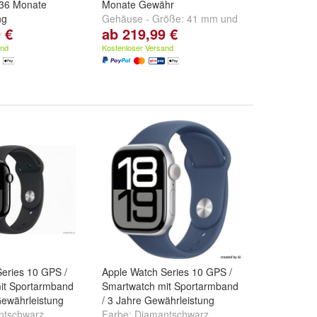
 36 Monate
Monate Gewähr
ng
Gehäuse - Größe:
41 mm
und
 €
ab 219,99 €
röße:
41 mm
und
45 mm
and
Kostenloser Versand
eries 10 GPS /
Apple Watch Series 10 GPS /
it Sportarmband
Smartwatch mit Sportarmband
Gewährleistung
/ 3 Jahre Gewährleistung
ntschwarz
,
Farbe:
Diamantschwarz
,