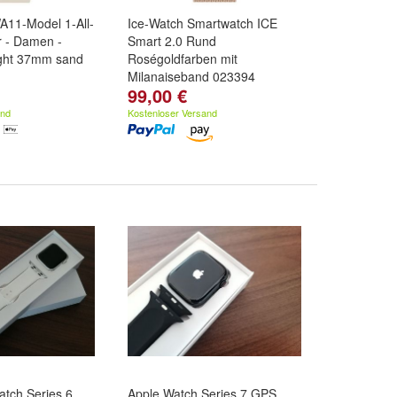
A11-Model 1-All-
Ice-Watch Smartwatch ICE
hr - Damen -
Smart 2.0 Rund
ght 37mm sand
Roségoldfarben mit
Milanaiseband 023394
99,00 €
and
Kostenloser Versand
tch Series 6
Apple Watch Series 7 GPS