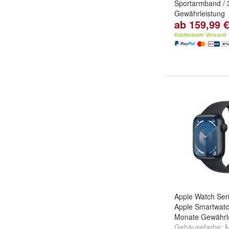
Sportarmband / 
Gewährleistung
ab 159,99 €
Gehäuse - Größ
44 mm
Kostenloser Versand
Apple Watch Ser
Apple Smartwatc
Monate Gewährl
Gehäusefarbe:
M