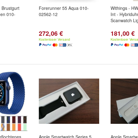
Brustgurt
Forerunner 55 Aqua 010-
Withings - HW
uen 010-
02562-12
Int - Hybridu
Scanwatch Li
272,06 €
181,00 €
Kostenloser Versand
Kostenloser Vers
eflochtenes
Apple Smartwatch Series 5
Apple Smartwa