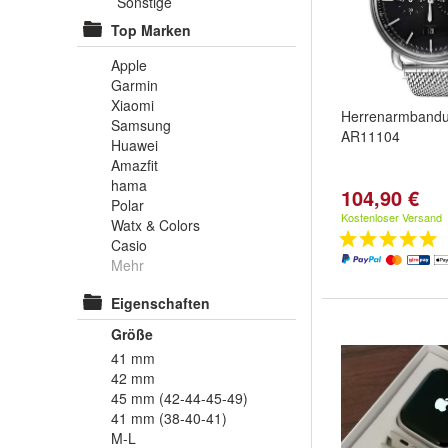
Sonstige
Top Marken
Apple
Garmin
Xiaomi
Herrenarmbandu
Samsung
AR11104
Huawei
Amazfit
hama
104,90 €
Polar
Kostenloser Versand
Watx & Colors
Casio
Mehr
Eigenschaften
Größe
41 mm
42 mm
45 mm (42-44-45-49)
41 mm (38-40-41)
M-L