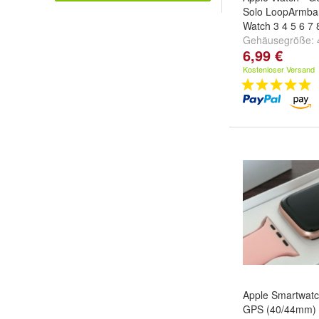
Solo LoopArmban
Watch 3 4 5 6 7 
Gehäusegröße:
6,99 €
(38/40/41)
und
4
(42/44/45/49)
Kostenloser Versand
Apple Smartwatc
GPS (40/44mm) 