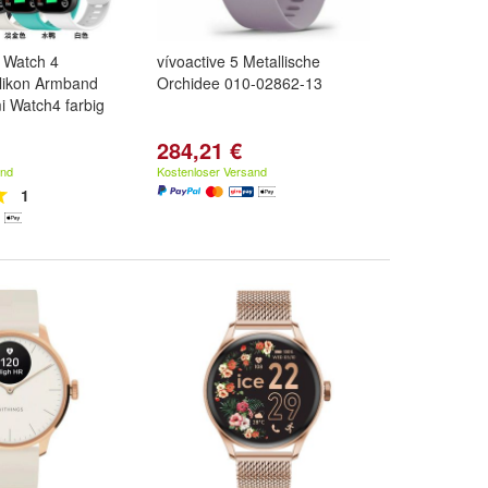
 Watch 4
vívoactive 5 Metallische
ilikon Armband
Orchidee 010-02862-13
i Watch4 farbig
284,21 €
and
Kostenloser Versand
1