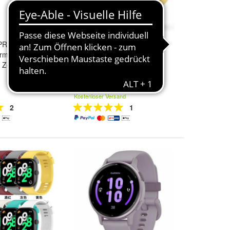
 PRO JW-200
Smartwatch 24KAE
Armbanduhr
, Zeit, Datum,
127,73 €
rz
und
Rosa
Kostenloser Versand
2
1