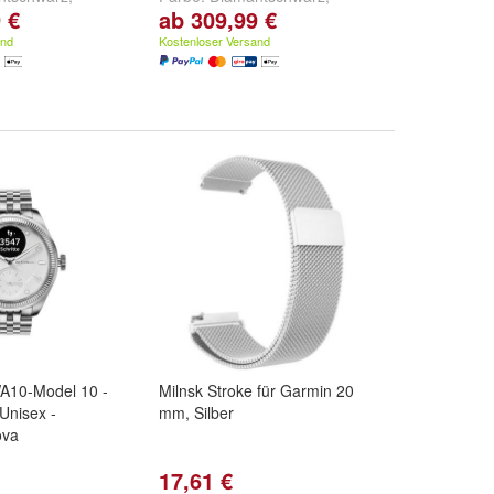
 €
ab 309,99 €
d
Silber
Roségold
und
Silber
and
Kostenloser Versand
WA10-Model 10 -
Milnsk Stroke für Garmin 20
Unisex -
mm, Silber
ova
17,61 €