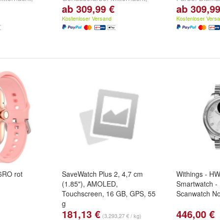
ab 309,99 €
ab 309,99
r
und
weitere
Polarstern
,
Silber
und
weitere
Roségold
un
...
Kostenloser Versand
Kostenloser Vers
6RO rot
SaveWatch Plus 2, 4,7 cm
Withings - H
(1.85"), AMOLED,
Smartwatch - 
Touchscreen, 16 GB, GPS, 55
Scanwatch N
g
181,13 €
446,00 €
(3.293,27 € / kg)