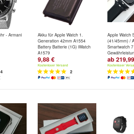
hr - Armani
Akku für Apple Watch 1.
Apple Watch 
Generation 42mm A1554
(41/45mm) / 
Battery Batterie (1G) iWatch
Smartwatch 7 
A1579
Gewährleistu
9,88 €
ab 219,99
Farbe:
Mitter
Grün
und
weit
Kostenloser Versand
Kostenloser Vers
4
2