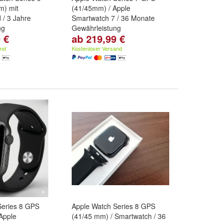
) mit
(41/45mm) / Apple
 / 3 Jahre
Smartwatch 7 / 36 Monate
ng
Gewährleistung
 €
ab 219,99 €
röße:
40 mm
und
Farbe:
Mitternacht
,
Polarstern
,
Grün
und
weitere ...
and
Kostenloser Versand
Series 8 GPS
Apple Watch Series 8 GPS
Apple
(41/45 mm) / Smartwatch / 36