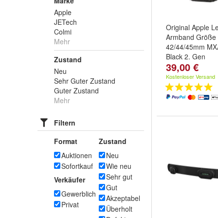
Marke
Apple
JETech
Original Apple L
Colmi
Armband Größe
Mehr
42/44/45mm M
Black 2. Gen
Zustand
39,00 €
Neu
Kostenloser Versand
Sehr Guter Zustand
Guter Zustand
Mehr
Filtern
Format
Zustand
Auktionen
Neu
Sofortkauf
Wie neu
Sehr gut
Verkäufer
Gut
Gewerblich
Akzeptabel
Privat
Überholt