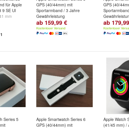
d für Apple
GPS (40/44mm) mit
GPS (40/44mm
8 9 SE Ul
Sportarmband / 3 Jahre
Sportarmband
41 mm
Gewährleistung
Gewährleistu
ab 159,99 €
ab 179,99
5 mm
Gehäuse - Größe:
40 mm
und
Gehäuse - G
44 mm
44 mm
Kostenloser Versand
Kostenloser Vers
1
h Series 5
Apple Smartwatch Series 6
Apple Watch 
mit
GPS (40/44mm) mit
(41/45 mm) / 