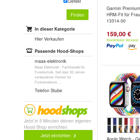
Defekt
Garmin Premium 
HRM-Fit für Fra
Finden
13314-00
In dieser Kategorie
159,00 €
Hier Verkaufen
Kostenloser Versand
Passende Hood-Shops
maas-elektronik
Maas Elektronik - Fachhandel für
Funktechnik. Seit über 32 Jahren
verlässlicher Partner für
Funkamateure, ...
Telefon Stube
Jetzt in 5 Minuten deinen eigenen
Hood-Shop einrichten.
Jetzt einrichten
Apple Watch - G