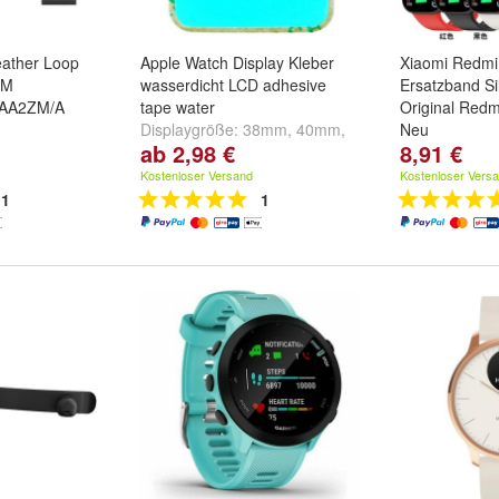
eather Loop
Apple Watch Display Kleber
Xiaomi Redmi
 M
wasserdicht LCD adhesive
Ersatzband S
XAA2ZM/A
tape water
Original Redm
Displaygröße:
38mm
,
40mm
,
Neu
ab 2,98 €
8,91 €
41mm
und
weitere ...
Kostenloser Versand
Kostenloser Vers
1
1