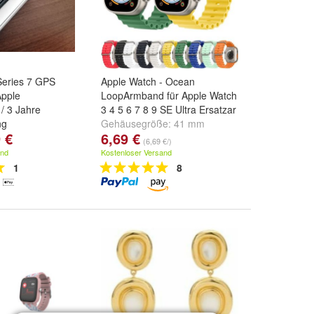
Series 7 GPS
Apple Watch - Ocean
Apple
LoopArmband für Apple Watch
/ 3 Jahre
3 4 5 6 7 8 9 SE Ultra Ersatzar
ng
Gehäusegröße:
41 mm
 €
6,69 €
nacht
,
Polarstern
,
(38/40/41)
und
45 mm
(6,69 €/)
ere ...
(42/44/45/49)
and
Kostenloser Versand
1
8