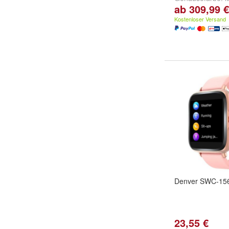
ab 309,99 €
Polarstern
,
Silbe
...
Kostenloser Versand
Denver SWC-15
23,55 €