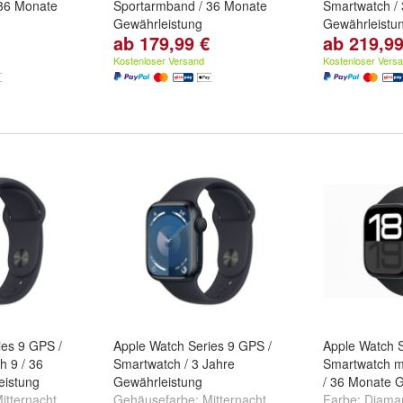
36 Monate
Sportarmband / 36 Monate
Smartwatch /
Gewährleistung
Gewährleistu
ab 179,99 €
ab 219,99
e:
40 mm
und
Gehäuse - Größe:
40 mm
und
Gehäuse - G
44 mm
45 mm
Kostenloser Versand
Kostenloser Vers
ies 9 GPS /
Apple Watch Series 9 GPS /
Apple Watch S
h 9 / 36
Smartwatch / 3 Jahre
Smartwatch m
eistung
Gewährleistung
/ 36 Monate 
itternacht
,
Gehäusefarbe:
Mitternacht
,
Farbe:
Diama