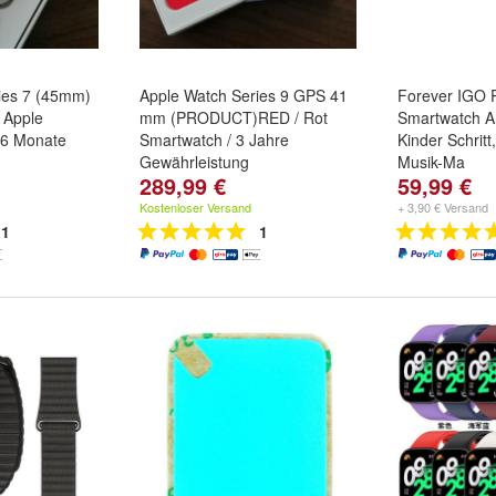
ies 7 (45mm)
Apple Watch Series 9 GPS 41
Forever IGO
 Apple
mm (PRODUCT)RED / Rot
Smartwatch 
36 Monate
Smartwatch / 3 Jahre
Kinder Schritt
Gewährleistung
Musik-Ma
289,99 €
59,99 €
Farbe:
Schwa
Kostenloser Versand
+ 3,90 € Versand
1
1