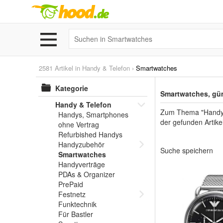
2581 Artikel in
Handy & Telefon
›
Smartwatches
Kategorie
Smartwatches, gün
Handy & Telefon
Zum Thema "Handy & 
Handys, Smartphones
der gefunden Artik
ohne Vertrag
Refurbished Handys
Handyzubehör
Suche speichern
Smartwatches
Handyverträge
PDAs & Organizer
PrePaid
Festnetz
Funktechnik
Für Bastler