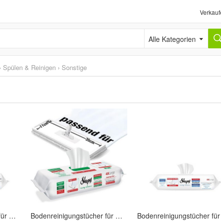
Verkauf
Alle Kategorien
›
Spülen & Reinigen
›
Sonstige
Bodenreinigungstücher für Mopsysteme mit Schmierseife angereichert 1 Packung - Gelb
Bodenreinigungstücher für Mopsysteme mit Duftende weiße Seife - Grün 1 Packung 50 Stk