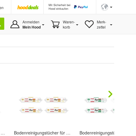
Mit Sicherheit bei
en
Hood einkaufen
Anmelden
Waren-
Merk-
Mein Hood
korb
zettel
Bodenreinigungstücher für Mopsysteme mit Bleichmittelzusatz - Blau
Bodenreinigungstücher für Mopsysteme mit Schmierseife angereichert 4 Packungen - Gelb
Bodenreinigungstücher für Mopsysteme mit weißer Seife - Grün 4 Packungen 200 Stk