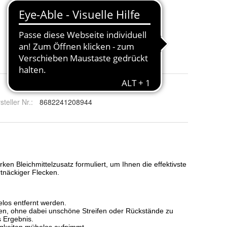
steller Nr.:
8682241208944