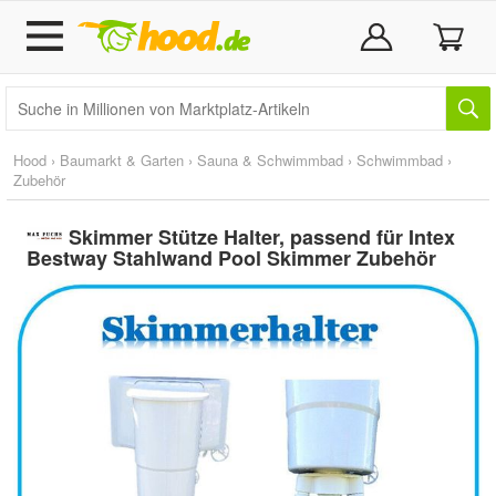
Hood
›
Baumarkt & Garten
›
Sauna & Schwimmbad
›
Schwimmbad
›
Zubehör
Skimmer Stütze Halter, passend für Intex
Bestway Stahlwand Pool Skimmer Zubehör