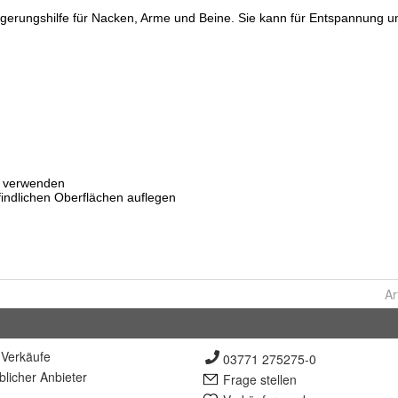
Ar
Verkäufe
03771 275275-0
lich
er Anbieter
Frage stellen