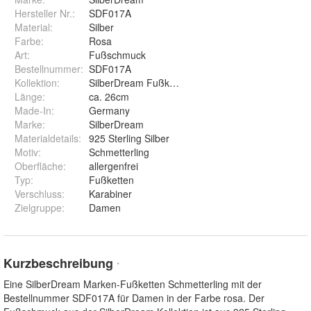
Hersteller Nr.:
SDF017A
Material
:
Silber
Farbe
:
Rosa
Art
:
Fußschmuck
Bestellnummer
:
SDF017A
Kollektion
:
SilberDream Fußketten
Länge
:
ca. 26cm
Made-In
:
Germany
Marke
:
SilberDream
Materialdetails
:
925 Sterling Silber
Motiv
:
Schmetterling
Oberfläche
:
allergenfrei
Typ
:
Fußketten
Verschluss
:
Karabiner
Zielgruppe
:
Damen
Kurzbeschreibung
*
Eine SilberDream Marken-Fußketten Schmetterling mit der
Bestellnummer SDF017A für Damen in der Farbe rosa. Der