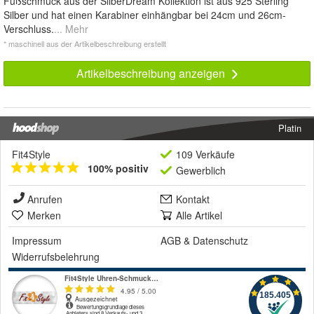
Fußschmuck aus der SilberDream Kollektion ist aus 925 Sterling
Silber und hat einen Karabiner einhängbar bei 24cm und 26cm-
Verschluss.
... Mehr
* maschinell aus der Artikelbeschreibung erstellt
Artikelbeschreibung anzeigen
Platin
Fit4Style
109 Verkäufe
100% positiv
Gewerblich
Anrufen
Kontakt
Merken
Alle Artikel
Impressum
AGB
&
Datenschutz
Widerrufsbelehrung