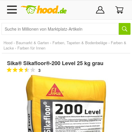
Hood
›
Baumarkt & Garten
›
Farben, Tapeten & Bodenbeläge
›
Farben &
Lacke
›
Farben für Innen
Sika® Sikafloor®-200 Level 25 kg grau
3