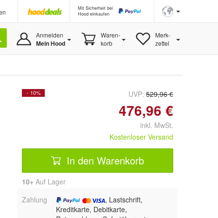
Mit Sicherheit bei
en
Hood einkaufen
Anmelden
Waren-
Merk-
Mein Hood
korb
zettel
- 10%
UVP:
529,96 €
476,96 €
inkl. MwSt.
Kostenloser Versand
In den Warenkorb
10+
Auf Lager
Zahlung
, Lastschrift,
Kreditkarte, Debitkarte,