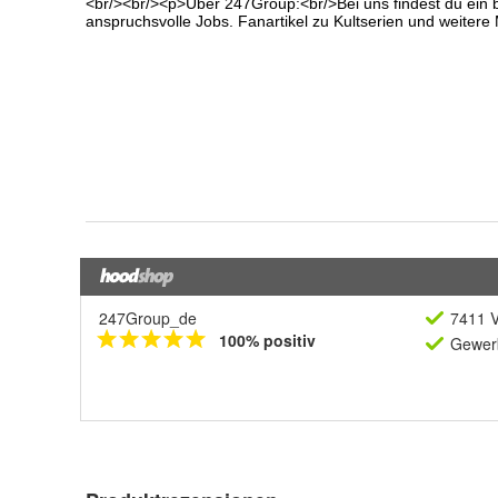
247Group_de
7411 V
100% positiv
Gewerb