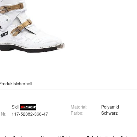
Produktsicherheit
Sidi
Material
:
Polyamid
Farbe
:
Schwarz
 Nr.:
117-52382-368-47