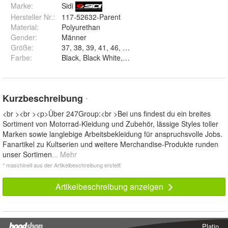
Marke:
Sidi
Hersteller Nr.:
117-52632-Parent
Material
:
Polyurethan
Gender
:
Männer
Größe
:
Farbe
:
Black, Black White, Black-Red und Black Sand
Kurzbeschreibung
*
<br ><br ><p>Über 247Group:<br >Bei uns findest du ein breites
Sortiment von Motorrad-Kleidung und Zubehör, lässige Styles toller
Marken sowie langlebige Arbeitsbekleidung für anspruchsvolle Jobs.
Fanartikel zu Kultserien und weitere Merchandise-Produkte runden
unser Sortimen
... Mehr
* maschinell aus der Artikelbeschreibung erstellt
Artikelbeschreibung anzeigen
Platin