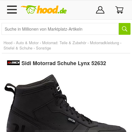
Hood
›
Auto & Motor
›
Motorrad: Teile & Zubehör
›
Motorradkleidung
›
Stiefel & Schuhe
›
Sonstige
Sidi Motorrad Schuhe Lynx 52632