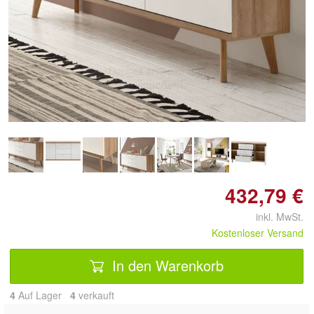
Doppelt antippen zum
vergrößern
432,79 €
inkl. MwSt.
Kostenloser Versand
In den Warenkorb
4
Auf Lager
4
 verkauft