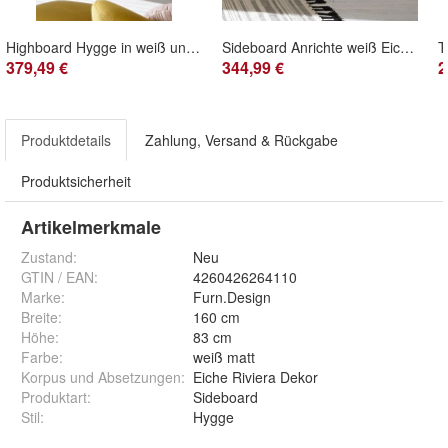
Highboard Hygge in weiß und Eiche Riviera Wohnzimmer Esszimmer Anrichte Helge 90 cm
Sideboard Anrichte weiß Eiche Riviera Kommode Hygge Schrank mit 3 Schubladen Helge
379,49 €
344,99 €
2
Produktdetails
Zahlung, Versand & Rückgabe
Produktsicherheit
Artikelmerkmale
Zustand:
Neu
GTIN / EAN:
4260426264110
Marke:
Furn.Design
Breite
:
160 cm
Höhe
:
83 cm
Farbe
:
weiß matt
Korpus und Absetzungen
:
Eiche Riviera Dekor
Produktart
:
Sideboard
Stil
:
Hygge