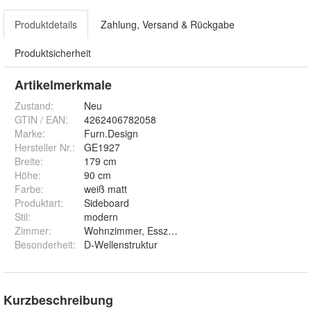
Produktdetails
Zahlung, Versand & Rückgabe
Produktsicherheit
Artikelmerkmale
Zustand:
Neu
GTIN / EAN:
4262406782058
Marke:
Furn.Design
Hersteller Nr.:
GE1927
Breite
:
179 cm
Höhe
:
90 cm
Farbe
:
weiß matt
Produktart
:
Sideboard
Stil
:
modern
Zimmer
:
Wohnzimmer, Esszimmer
Besonderheit
:
D-Wellenstruktur
Kurzbeschreibung