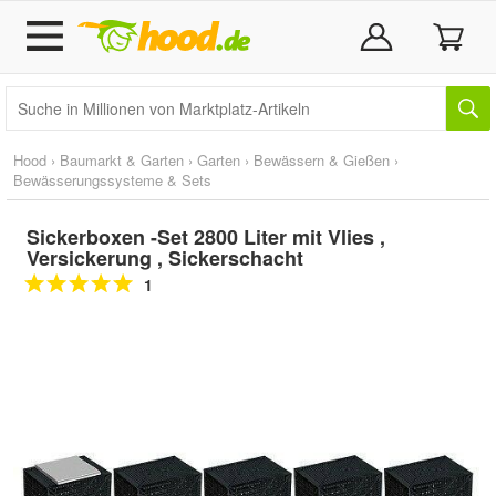
Hood
›
Baumarkt & Garten
›
Garten
›
Bewässern & Gießen
›
Bewässerungssysteme & Sets
Sickerboxen -Set 2800 Liter mit Vlies ,
Versickerung , Sickerschacht
1