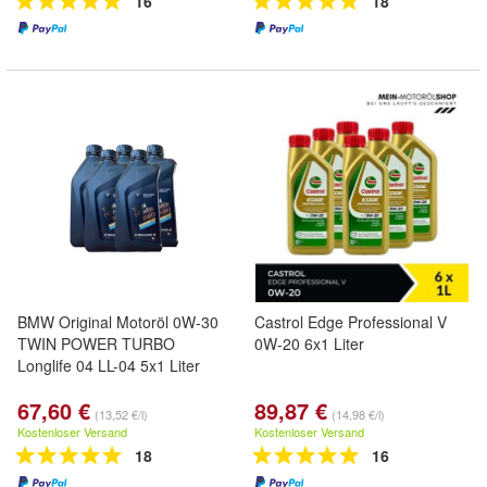
16
18
BMW Original Motoröl 0W-30
Castrol Edge Professional V
TWIN POWER TURBO
0W-20 6x1 Liter
Longlife 04 LL-04 5x1 Liter
67,60 €
89,87 €
(13,52 €/l)
(14,98 €/l)
Kostenloser Versand
Kostenloser Versand
18
16