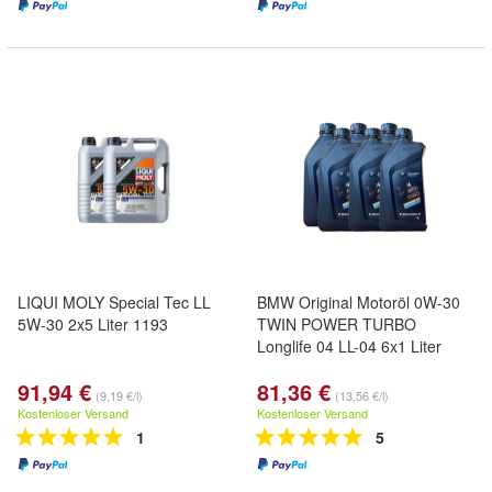
LIQUI MOLY Special Tec LL
BMW Original Motoröl 0W-30
5W-30 2x5 Liter 1193
TWIN POWER TURBO
Longlife 04 LL-04 6x1 Liter
91,94 €
81,36 €
(9,19 €/l)
(13,56 €/l)
Kostenloser Versand
Kostenloser Versand
1
5