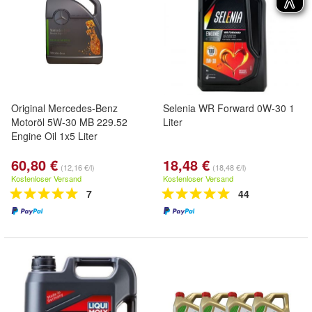
Original Mercedes-Benz
Selenia WR Forward 0W-30 1
Motoröl 5W-30 MB 229.52
Liter
Engine Oil 1x5 Liter
60,80 €
18,48 €
(12,16 €/l)
(18,48 €/l)
Kostenloser Versand
Kostenloser Versand
7
44