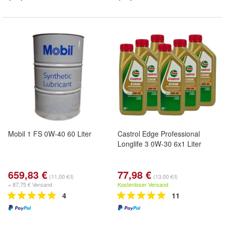
Mobil 1 FS 0W-40 60 Liter
Castrol Edge Professional
Longlife 3 0W-30 6x1 Liter
659,83 €
77,98 €
(11,00 €/l)
(13,00 €/l)
+ 87,75 € Versand
Kostenloser Versand
4
11