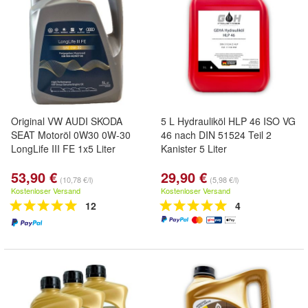
Original VW AUDI SKODA
5 L Hydrauliköl HLP 46 ISO VG
SEAT Motoröl 0W30 0W-30
46 nach DIN 51524 Teil 2
LongLife III FE 1x5 Liter
Kanister 5 Liter
53,90 €
29,90 €
(10,78 €/l)
(5,98 €/l)
Kostenloser Versand
Kostenloser Versand
12
4