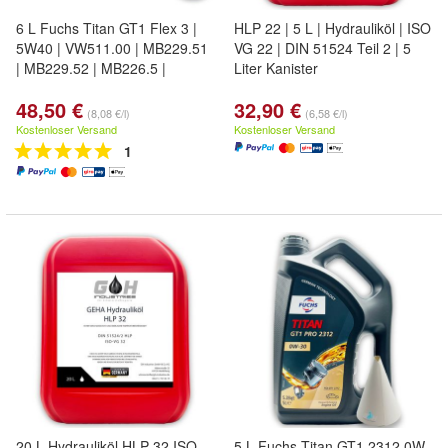
6 L Fuchs Titan GT1 Flex 3 |
HLP 22 | 5 L | Hydrauliköl | ISO
5W40 | VW511.00 | MB229.51
VG 22 | DIN 51524 Teil 2 | 5
| MB229.52 | MB226.5 |
Liter Kanister
48,50 €
32,90 €
(8,08 €/l)
(6,58 €/l)
Kostenloser Versand
Kostenloser Versand
1
20 L Hydrauliköl HLP 32 ISO
5 L Fuchs Titan GT1 2312 0W-