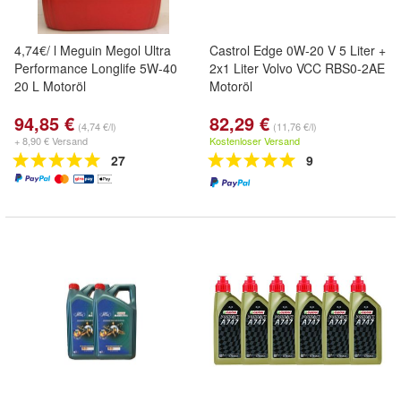
4,74€/ l Meguin Megol Ultra
Castrol Edge 0W-20 V 5 Liter +
Performance Longlife 5W-40
2x1 Liter Volvo VCC RBS0-2AE
20 L Motoröl
Motoröl
94,85 €
82,29 €
(4,74 €/l)
(11,76 €/l)
+ 8,90 € Versand
Kostenloser Versand
27
9