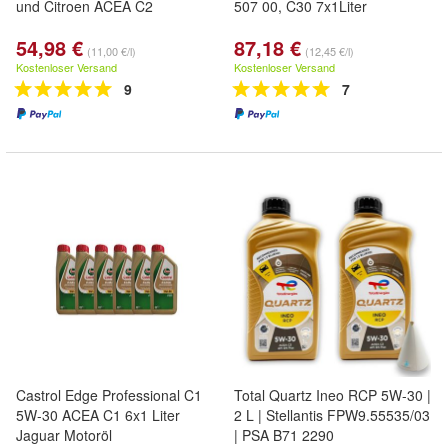
und Citroen ACEA C2
507 00, C30 7x1Liter
54,98 €
87,18 €
(11,00 €/l)
(12,45 €/l)
Kostenloser Versand
Kostenloser Versand
9
7
Castrol Edge Professional C1
Total Quartz Ineo RCP 5W-30 |
5W-30 ACEA C1 6x1 Liter
2 L | Stellantis FPW9.55535/03
Jaguar Motoröl
| PSA B71 2290