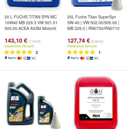
20 L FUCHS TITAN SYN MC
20L Fuchs Titan SuperSyn
10W40 MB 229.3 VW 501.01
5W-40 | VW 502.00/505.00 |
505.00 ACEA A3/B4 Motoröl
MB 229.3 | RN0700/RN0710
143,10 €
127,74 €
(7,16 €/l)
(6,39 €/l)
Kostenloser Versand
Kostenloser Versand
2
1