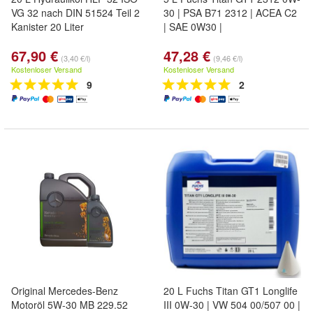
VG 32 nach DIN 51524 Teil 2
30 | PSA B71 2312 | ACEA C2
Kanister 20 Liter
| SAE 0W30 |
67,90 €
47,28 €
(3,40 €/l)
(9,46 €/l)
Kostenloser Versand
Kostenloser Versand
9
2
Original Mercedes-Benz
20 L Fuchs Titan GT1 Longlife
Motoröl 5W-30 MB 229.52
III 0W-30 | VW 504 00/507 00 |