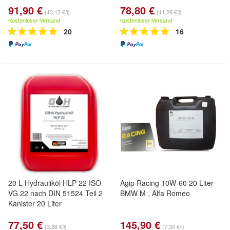
91,90 €
78,80 €
(13,13 €/l)
(11,26 €/l)
Kostenloser Versand
Kostenloser Versand
20
16
20 L Hydrauliköl HLP 22 ISO
Agip Racing 10W-60 20 Liter
VG 22 nach DIN 51524 Teil 2
BMW M , Alfa Romeo
Kanister 20 Liter
77,50 €
145,90 €
(3,88 €/l)
(7,30 €/l)