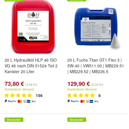
20 L Hydrauliköl HLP 46 ISO
20 L Fuchs Titan GT1 Flex 3 |
VG 46 nach DIN 51524 Teil 2
5W-40 | VW511.00 | MB229.51
Kanister 20 Liter
| MB229.52 | MB226.5
73,80 €
129,90 €
(3,69 €/l)
(6,50 €/l)
Kostenloser Versand
Kostenloser Versand
156
6
Bestseller
Bestseller