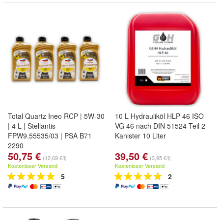
Total Quartz Ineo RCP | 5W-30
10 L Hydrauliköl HLP 46 ISO
| 4 L | Stellantis
VG 46 nach DIN 51524 Teil 2
FPW9.55535/03 | PSA B71
Kanister 10 Liter
2290
50,75 €
39,50 €
(12,69 €/l)
(3,95 €/l)
Kostenloser Versand
Kostenloser Versand
5
2