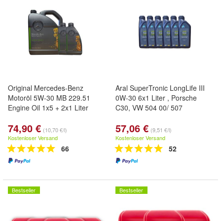
Original Mercedes-Benz
Aral SuperTronic LongLife III
Motoröl 5W-30 MB 229.51
0W-30 6x1 Liter , Porsche
Engine Oil 1x5 + 2x1 Liter
C30, VW 504 00/ 507
74,90 €
57,06 €
(10,70 €/l)
(9,51 €/l)
Kostenloser Versand
Kostenloser Versand
66
52
Bestseller
Bestseller