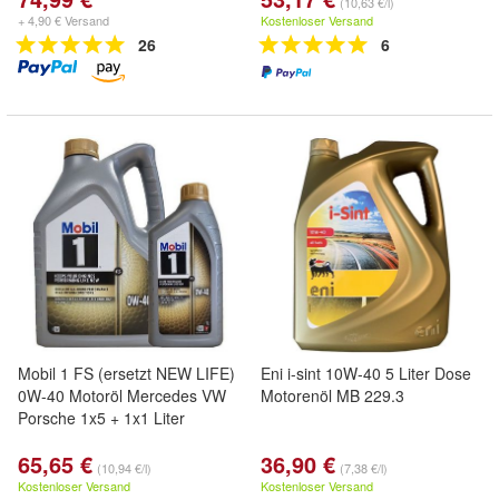
(10,63 €/l)
+ 4,90 € Versand
Kostenloser Versand
26
6
Mobil 1 FS (ersetzt NEW LIFE)
Eni i-sint 10W-40 5 Liter Dose
0W-40 Motoröl Mercedes VW
Motorenöl MB 229.3
Porsche 1x5 + 1x1 Liter
65,65 €
36,90 €
(10,94 €/l)
(7,38 €/l)
Kostenloser Versand
Kostenloser Versand