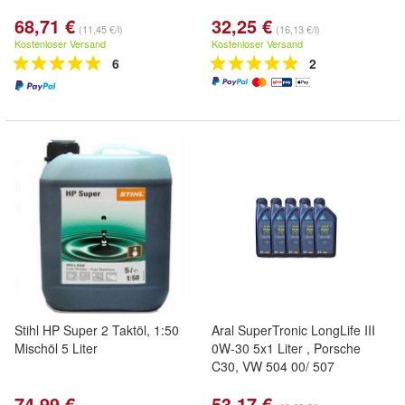
68,71 €
32,25 €
(11,45 €/l)
(16,13 €/l)
Kostenloser Versand
Kostenloser Versand
6
2
Stihl HP Super 2 Taktöl, 1:50
Aral SuperTronic LongLife III
Mischöl 5 Liter
0W-30 5x1 Liter , Porsche
C30, VW 504 00/ 507
74,99 €
53,17 €