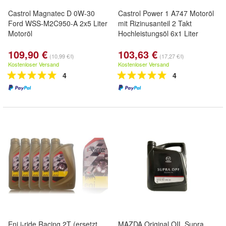
Castrol Magnatec D 0W-30
Castrol Power 1 A747 Motoröl
Ford WSS-M2C950-A 2x5 Liter
mit Rizinusanteil 2 Takt
Motoröl
Hochleistungsöl 6x1 Liter
109,90 €
103,63 €
(10,99 €/l)
(17,27 €/l)
Kostenloser Versand
Kostenloser Versand
4
4
Eni i-ride Racing 2T (ersetzt
MAZDA Original OIL Supra