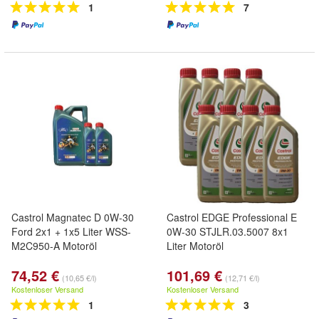
1
7
Castrol Magnatec D 0W-30
Castrol EDGE Professional E
Ford 2x1 + 1x5 Liter WSS-
0W-30 STJLR.03.5007 8x1
M2C950-A Motoröl
Liter Motoröl
74,52 €
101,69 €
(10,65 €/l)
(12,71 €/l)
Kostenloser Versand
Kostenloser Versand
1
3