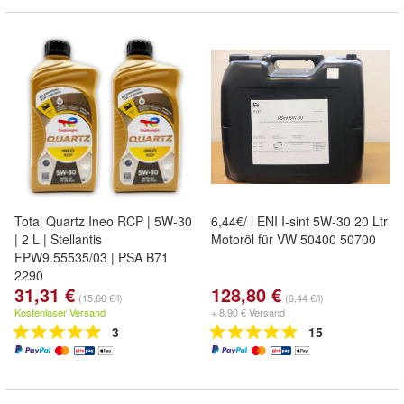
Total Quartz Ineo RCP | 5W-30
6,44€/ l ENI I-sint 5W-30 20 Ltr
| 2 L | Stellantis
Motoröl für VW 50400 50700
FPW9.55535/03 | PSA B71
2290
31,31 €
128,80 €
(15,66 €/l)
(6,44 €/l)
Kostenloser Versand
+ 8,90 € Versand
3
15